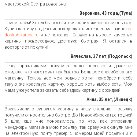
мастерской! Сестра довольна!!!
Вероника, 43 года,(Тула)
Привет всем! Хотел бы поделиться своим жизненным опытом.
Купил картину на деревянных досках в интернет- магазине
na-
doskah-kartina.ru
и не пожалел. Сервис на высоте, качество
картины превосходное, доставка быстрая. Я остался в
восторге от покупки!
Вячеслав, 37 лет,(Подольск)
Перед праздниками получила свою посылка и даже не
ожидала, что изготовят так быстро. Большое спасибо за это
магазину! Теперь все мои родные хотят приобрести себе
такую же красивую картину, хорошо хоть выбор есть. Моя
мама уже успела заказать себе здесь картину с орхидеей.
Анна, 35 лет,(Липецк)
Заказывали с супругом картину в нашу спальню. Посылку
получили относительно быстро. До Новосибирска где-то дней
5 шла, еще мне понравилось, то что, как отправили
менеджеры магазина мою посылку, так сразу же скинули мне
на электронную почту трекер с номером моей посылки и я