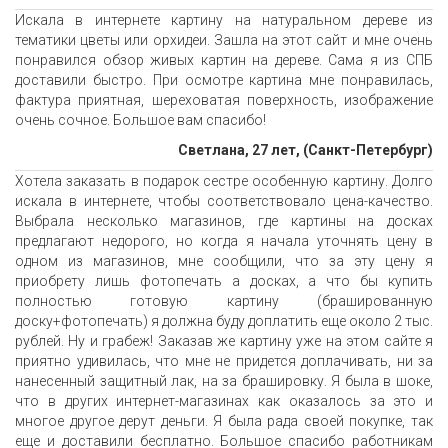
Искала в интернете картину на натуральном дереве из
тематики цветы или орхидеи. Зашла на этот сайт и мне очень
понравился обзор живых картин на дереве. Сама я из СПБ
доставили быстро. При осмотре картина мне понравилась,
фактура приятная, шереховатая поверхность, изображение
очень сочное. Большое вам спасибо!
Светлана, 27 лет, (Санкт-Петербург)
Хотела заказать в подарок сестре особенную картину. Долго
искала в интернете, чтобы соответствовало цена-качество.
Выбрала несколько магазинов, где картины на досках
предлагают недорого, но когда я начала уточнять цену в
одном из магазинов, мне сообщили, что за эту цену я
приобрету лишь фотопечать а досках, а что бы купить
полностью готовую картину (брашированную
доску+фотопечать) я должна буду доплатить еще около 2 тыс.
рублей. Ну и грабеж! Заказав же картину уже на этом сайте я
приятно удивилась, что мне не придется доплачивать, ни за
нанесенный защитный лак, на за брашировку. Я была в шоке,
что в других интернет-магазинах как оказалось за это и
многое другое дерут деньги. Я была рада своей покупке, так
еще и доставили бесплатно. Большое спасибо работникам