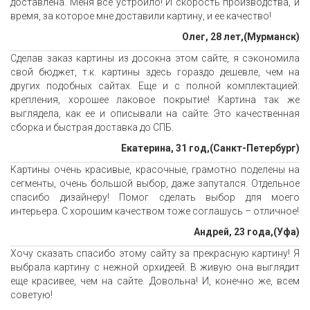
доставлена. Меня все устроило! И скорость производства, и
время, за которое мне доставили картину, и ее качество!
Олег, 28 лет,(Мурманск)
Сделав заказ картины из досокна этом сайте, я сэкономила
свой бюджет, т.к. картины здесь гораздо дешевле, чем на
других подобных сайтах. Еще и с полной комплектацией:
крепления, хорошее лаковое покрытие! Картина так же
выглядела, как ее и описывали на сайте. Это качественная
сборка и быстрая доставка до СПБ.
Екатерина, 31 год,(Санкт-Петербург)
Картины очень красивые, красочные, грамотно поделены на
сегменты, очень большой выбор, даже запутался. Отдельное
спасибо дизайнеру! Помог сделать выбор для моего
интерьера. С хорошим качеством тоже соглашусь – отличное!
Андрей, 23 года,(Уфа)
Хочу сказать спасибо этому сайту за прекрасную картину! Я
выбрала картину с нежной орхидеей. В живую она выглядит
еще красивее, чем на сайте. Довольна! И, конечно же, всем
советую!