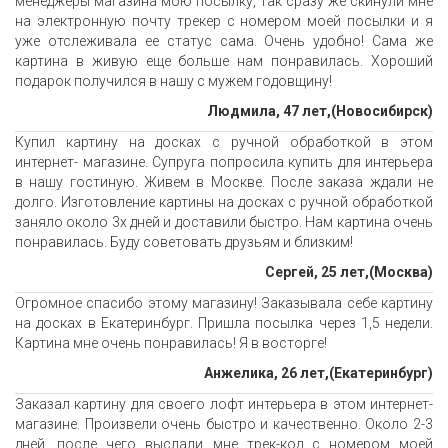
менеджеры магазина мою посылку, так сразу же скинули мне
на электронную почту трекер с номером моей посылки и я
уже отслеживала ее статус сама. Очень удобно! Сама же
картина в живую еще больше нам понравилась. Хороший
подарок получился в нашу с мужем годовщину!
Людмила, 47 лет,(Новосибирск)
Купил картину на досках с ручной обработкой в этом
интернет- магазине. Супруга попросила купить для интерьера
в нашу гостиную. Живем в Москве. После заказа ждали не
долго. Изготовление картины на досках с ручной обработкой
заняло около 3х дней и доставили быстро. Нам картина очень
понравилась. Буду советовать друзьям и близким!
Сергей, 25 лет,(Москва)
Огромное спасибо этому магазину! Заказывала себе картину
на досках в Екатеринбург. Пришла посылка через 1,5 недели.
Картина мне очень понравилась! Я в восторге!
Анжелика, 26 лет,(Екатеринбург)
Заказал картину для своего лофт интерьера в этом интернет-
магазине. Произвели очень быстро и качественно. Около 2-3
дней, после чего выслали мне трек-код с номером моей