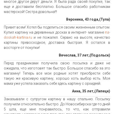
многое другое дерут деньги. Я была рада своей покупке, так
еще и доставили бесплатно. Большое спасибо работникам
мастерской! Сестра довольна!!!
Вероника, 43 года,(Тула)
Привет всем! Хотел бы поделиться своим жизненным опытом.
Купил картину на деревянных досках в интернет- магазине
na-
doskah-kartina.ru
и не пожалел. Сервис на высоте, качество
картины превосходное, доставка быстрая. Я остался в
восторге от покупки!
Вячеслав, 37 лет,(Подольск)
Перед праздниками получила свою посылка и даже не
ожидала, что изготовят так быстро. Большое спасибо за это
магазину! Теперь все мои родные хотят приобрести себе
такую же красивую картину, хорошо хоть выбор есть. Моя
мама уже успела заказать себе здесь картину с орхидеей.
Анна, 35 лет,(Липецк)
Заказывали с супругом картину в нашу спальню. Посылку
получили относительно быстро. До Новосибирска где-то дней
5 шла, еще мне понравилось, то что, как отправили