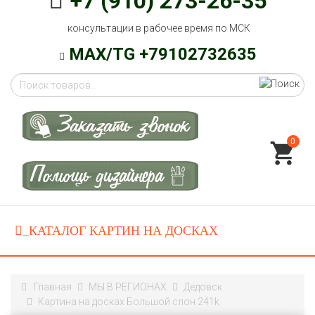
+7 (910) 273-26-35
консультации в рабочее время по МСК
MAX/TG +79102732635
0
Главная
МЫ В РЕГИОНАХ
Дедовск
Картина на досках Большой слон 241k