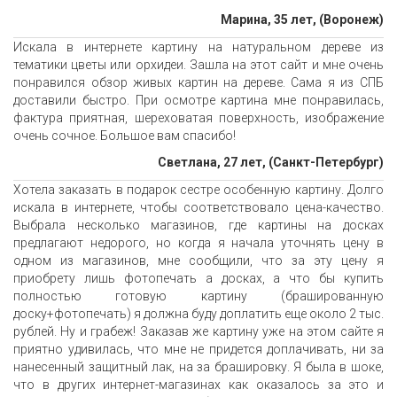
Марина, 35 лет, (Воронеж)
Искала в интернете картину на натуральном дереве из
тематики цветы или орхидеи. Зашла на этот сайт и мне очень
понравился обзор живых картин на дереве. Сама я из СПБ
доставили быстро. При осмотре картина мне понравилась,
фактура приятная, шереховатая поверхность, изображение
очень сочное. Большое вам спасибо!
Светлана, 27 лет, (Санкт-Петербург)
Хотела заказать в подарок сестре особенную картину. Долго
искала в интернете, чтобы соответствовало цена-качество.
Выбрала несколько магазинов, где картины на досках
предлагают недорого, но когда я начала уточнять цену в
одном из магазинов, мне сообщили, что за эту цену я
приобрету лишь фотопечать а досках, а что бы купить
полностью готовую картину (брашированную
доску+фотопечать) я должна буду доплатить еще около 2 тыс.
рублей. Ну и грабеж! Заказав же картину уже на этом сайте я
приятно удивилась, что мне не придется доплачивать, ни за
нанесенный защитный лак, на за брашировку. Я была в шоке,
что в других интернет-магазинах как оказалось за это и