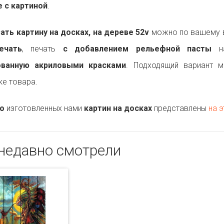
 с картиной
.
ть картину на досках, на дереве 52v
можно по вашему в
ечать
, печать
с добавлением рельефной пасты
на
ованную акриловыми красками
. Подходящий вариант 
ке товара.
о
изготовленных нами
картин на досках
представлены
на э
недавно смотрели