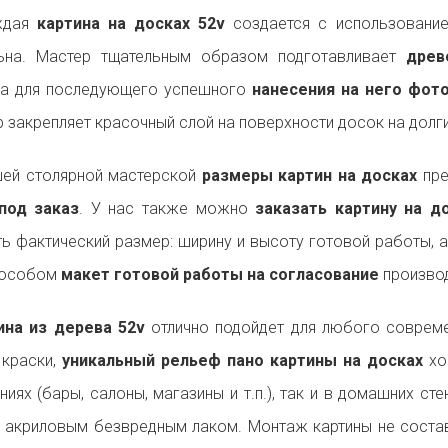
ждая
картина на досках 52v
создается с использование
льна. Мастер тщательным образом подготавливает
древ
на для последующего успешного
нанесения на него фот
р закрепляет красочный слой на поверхности досок на долги
ей столярной мастерской
размеры картин на досках
пре
под заказ
. У нас также можно
заказать картину на 
ь фактический размер: ширину и высоту готовой работы, 
пособом
макет готовой работы на согласование
производ
на из дерева 52v
отлично подойдет для любого соврем
 краски,
уникальный рельеф пано картины на досках
хо
ниях (бары, салоны, магазины и т.п.), так и в домашних ст
 акриловым безвредным лаком. Монтаж картины не состав