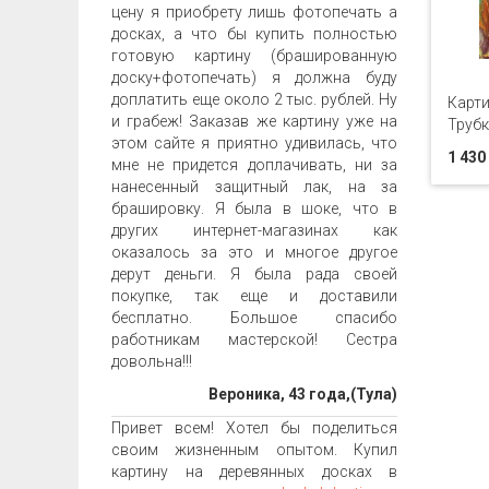
цену я приобрету лишь фотопечать а
досках, а что бы купить полностью
готовую картину (брашированную
доску+фотопечать) я должна буду
доплатить еще около 2 тыс. рублей. Ну
Карти
и грабеж! Заказав же картину уже на
Трубк
этом сайте я приятно удивилась, что
1 430
мне не придется доплачивать, ни за
нанесенный защитный лак, на за
брашировку. Я была в шоке, что в
других интернет-магазинах как
оказалось за это и многое другое
дерут деньги. Я была рада своей
покупке, так еще и доставили
бесплатно. Большое спасибо
работникам мастерской! Сестра
довольна!!!
Вероника, 43 года,(Тула)
Привет всем! Хотел бы поделиться
своим жизненным опытом. Купил
картину на деревянных досках в