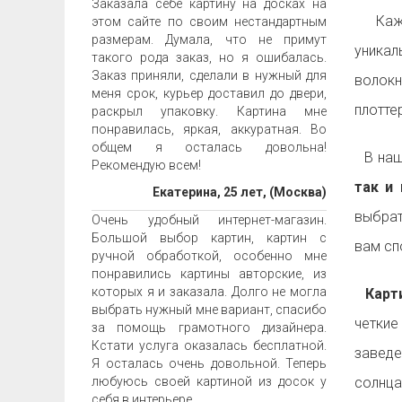
Заказала себе картину на досках на
Ка
этом сайте по своим нестандартным
размерам. Думала, что не примут
уника
такого рода заказ, но я ошибалась.
Заказ приняли, сделали в нужный для
волок
меня срок, курьер доставил до двери,
плотте
раскрыл упаковку. Картина мне
понравилась, яркая, аккуратная. Во
общем я осталась довольна!
В наш
Рекомендую всем!
так и 
Екатерина, 25 лет, (Москва)
выбрат
Очень удобный интернет-магазин.
Большой выбор картин, картин с
вам с
ручной обработкой, особенно мне
понравились картины авторские, из
которых я и заказала. Долго не могла
Карти
выбрать нужный мне вариант, спасибо
четкие
за помощь грамотного дизайнера.
Кстати услуга оказалась бесплатной.
заведе
Я осталась очень довольной. Теперь
любуюсь своей картиной из досок у
солнца
себя в интерьере.