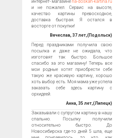
интернет- магазине
na-doskah-kartina.ru
и не пожалел. Сервис на высоте,
качество картины превосходное,
доставка быстрая. Я остался в
восторге от покупки!
Вячеслав, 37 лет,(Подольск)
Перед праздниками получила свою
посылка и даже не ожидала, что
изготовят так быстро. Большое
спасибо за это магазину! Теперь все
мои родные хотят приобрести себе
такую же красивую картину, хорошо
хоть выбор есть. Моя мама уже успела
заказать себе здесь картину с
орхидеей.
Анна, 35 лет,(Липецк)
Заказывали с супругом картину в нашу
спальню. Посылку получили
относительно быстро. До
Новосибирска где-то дней 5 шла, еще
мне понравилось, то что, как