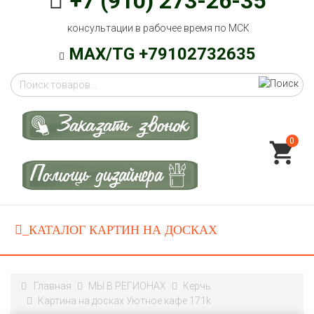
+7 (910) 273-26-35
консультации в рабочее время по МСК
MAX/TG +79102732635
0
Главная
МЫ В РЕГИОНАХ
Керчь
Картина на досках Уютное кафе 171k