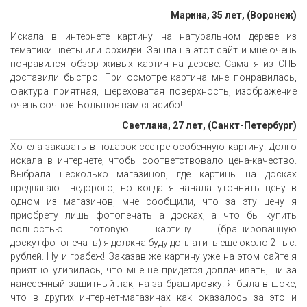
Марина, 35 лет, (Воронеж)
Искала в интернете картину на натуральном дереве из
тематики цветы или орхидеи. Зашла на этот сайт и мне очень
понравился обзор живых картин на дереве. Сама я из СПБ
доставили быстро. При осмотре картина мне понравилась,
фактура приятная, шереховатая поверхность, изображение
очень сочное. Большое вам спасибо!
Светлана, 27 лет, (Санкт-Петербург)
Хотела заказать в подарок сестре особенную картину. Долго
искала в интернете, чтобы соответствовало цена-качество.
Выбрала несколько магазинов, где картины на досках
предлагают недорого, но когда я начала уточнять цену в
одном из магазинов, мне сообщили, что за эту цену я
приобрету лишь фотопечать а досках, а что бы купить
полностью готовую картину (брашированную
доску+фотопечать) я должна буду доплатить еще около 2 тыс.
рублей. Ну и грабеж! Заказав же картину уже на этом сайте я
приятно удивилась, что мне не придется доплачивать, ни за
нанесенный защитный лак, на за брашировку. Я была в шоке,
что в других интернет-магазинах как оказалось за это и