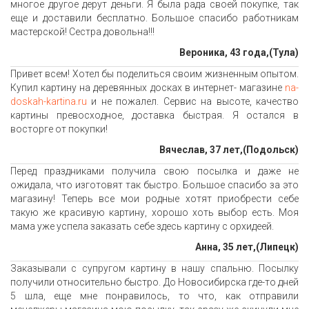
многое другое дерут деньги. Я была рада своей покупке, так
еще и доставили бесплатно. Большое спасибо работникам
мастерской! Сестра довольна!!!
Вероника, 43 года,(Тула)
Привет всем! Хотел бы поделиться своим жизненным опытом.
Купил картину на деревянных досках в интернет- магазине
na-
doskah-kartina.ru
и не пожалел. Сервис на высоте, качество
картины превосходное, доставка быстрая. Я остался в
восторге от покупки!
Вячеслав, 37 лет,(Подольск)
Перед праздниками получила свою посылка и даже не
ожидала, что изготовят так быстро. Большое спасибо за это
магазину! Теперь все мои родные хотят приобрести себе
такую же красивую картину, хорошо хоть выбор есть. Моя
мама уже успела заказать себе здесь картину с орхидеей.
Анна, 35 лет,(Липецк)
Заказывали с супругом картину в нашу спальню. Посылку
получили относительно быстро. До Новосибирска где-то дней
5 шла, еще мне понравилось, то что, как отправили