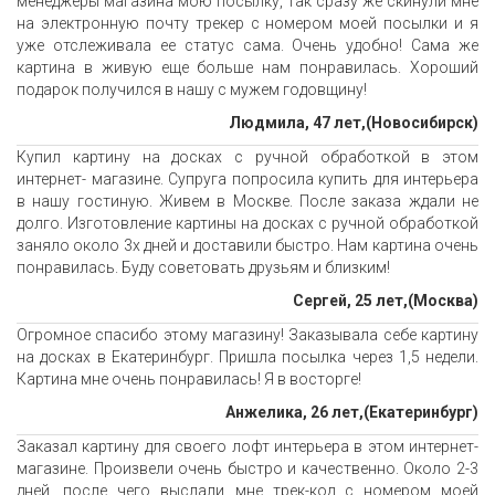
менеджеры магазина мою посылку, так сразу же скинули мне
на электронную почту трекер с номером моей посылки и я
уже отслеживала ее статус сама. Очень удобно! Сама же
картина в живую еще больше нам понравилась. Хороший
подарок получился в нашу с мужем годовщину!
Людмила, 47 лет,(Новосибирск)
Купил картину на досках с ручной обработкой в этом
интернет- магазине. Супруга попросила купить для интерьера
в нашу гостиную. Живем в Москве. После заказа ждали не
долго. Изготовление картины на досках с ручной обработкой
заняло около 3х дней и доставили быстро. Нам картина очень
понравилась. Буду советовать друзьям и близким!
Сергей, 25 лет,(Москва)
Огромное спасибо этому магазину! Заказывала себе картину
на досках в Екатеринбург. Пришла посылка через 1,5 недели.
Картина мне очень понравилась! Я в восторге!
Анжелика, 26 лет,(Екатеринбург)
Заказал картину для своего лофт интерьера в этом интернет-
магазине. Произвели очень быстро и качественно. Около 2-3
дней, после чего выслали мне трек-код с номером моей