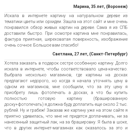
Марина, 35 лет, (Воронеж)
Искала в интернете картину на натуральном дереве из
тематики цветы или орхидеи. Зашла на этот сайт и мне очень
понравился обзор живых картин на дереве. Сама я из СПБ
доставили быстро. При осмотре картина мне понравилась,
фактура приятная, шереховатая поверхность, изображение
очень сочное. Большое вам спасибо!
Светлана, 27 лет, (Санкт-Петербург)
Хотела заказать в подарок сестре особенную картину. Долго
искала в интернете, чтобы соответствовало цена-качество.
Выбрала несколько магазинов, где картины на досках
предлагают недорого, но когда я начала уточнять цену в
одном из магазинов, мне сообщили, что за эту цену я
приобрету лишь фотопечать а досках, а что бы купить
полностью готовую картину (брашированную
доску+фотопечать) я должна буду доплатить еще около 2 тыс.
рублей. Ну и грабеж! Заказав же картину уже на этом сайте я
приятно удивилась, что мне не придется доплачивать, ни за
нанесенный защитный лак, на за брашировку. Я была в шоке,
что в других интернет-магазинах как оказалось за это и