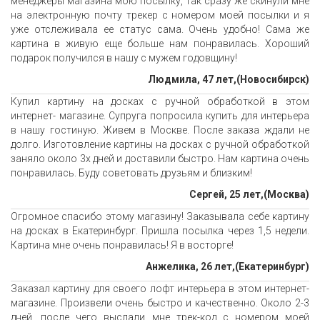
менеджеры магазина мою посылку, так сразу же скинули мне
на электронную почту трекер с номером моей посылки и я
уже отслеживала ее статус сама. Очень удобно! Сама же
картина в живую еще больше нам понравилась. Хороший
подарок получился в нашу с мужем годовщину!
Людмила, 47 лет,(Новосибирск)
Купил картину на досках с ручной обработкой в этом
интернет- магазине. Супруга попросила купить для интерьера
в нашу гостиную. Живем в Москве. После заказа ждали не
долго. Изготовление картины на досках с ручной обработкой
заняло около 3х дней и доставили быстро. Нам картина очень
понравилась. Буду советовать друзьям и близким!
Сергей, 25 лет,(Москва)
Огромное спасибо этому магазину! Заказывала себе картину
на досках в Екатеринбург. Пришла посылка через 1,5 недели.
Картина мне очень понравилась! Я в восторге!
Анжелика, 26 лет,(Екатеринбург)
Заказал картину для своего лофт интерьера в этом интернет-
магазине. Произвели очень быстро и качественно. Около 2-3
дней, после чего выслали мне трек-код с номером моей