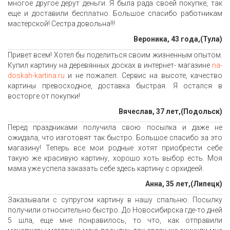
многое другое дерут деньги. Я была рада своей покупке, так
еще и доставили бесплатно. Большое спасибо работникам
мастерской! Сестра довольна!!!
Вероника, 43 года,(Тула)
Привет всем! Хотел бы поделиться своим жизненным опытом.
Купил картину на деревянных досках в интернет- магазине
na-
doskah-kartina.ru
и не пожалел. Сервис на высоте, качество
картины превосходное, доставка быстрая. Я остался в
восторге от покупки!
Вячеслав, 37 лет,(Подольск)
Перед праздниками получила свою посылка и даже не
ожидала, что изготовят так быстро. Большое спасибо за это
магазину! Теперь все мои родные хотят приобрести себе
такую же красивую картину, хорошо хоть выбор есть. Моя
мама уже успела заказать себе здесь картину с орхидеей.
Анна, 35 лет,(Липецк)
Заказывали с супругом картину в нашу спальню. Посылку
получили относительно быстро. До Новосибирска где-то дней
5 шла, еще мне понравилось, то что, как отправили