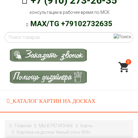
+7 (910) 273-26-35
консультации в рабочее время по МСК
MAX/TG +79102732635
0
Главная
МЫ В РЕГИОНАХ
Керчь
Картина на досках Умный слон 409v