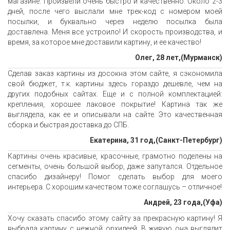
магазине. Произвели очень быстро и качественно. Около 2-3
дней, после чего выслали мне трек-код с номером моей
посылки, и буквально через неделю посылка была
доставлена. Меня все устроило! И скорость производства, и
время, за которое мне доставили картину, и ее качество!
Олег, 28 лет,(Мурманск)
Сделав заказ картины из досокна этом сайте, я сэкономила
свой бюджет, т.к. картины здесь гораздо дешевле, чем на
других подобных сайтах. Еще и с полной комплектацией:
крепления, хорошее лаковое покрытие! Картина так же
выглядела, как ее и описывали на сайте. Это качественная
сборка и быстрая доставка до СПБ.
Екатерина, 31 год,(Санкт-Петербург)
Картины очень красивые, красочные, грамотно поделены на
сегменты, очень большой выбор, даже запутался. Отдельное
спасибо дизайнеру! Помог сделать выбор для моего
интерьера. С хорошим качеством тоже соглашусь – отличное!
Андрей, 23 года,(Уфа)
Хочу сказать спасибо этому сайту за прекрасную картину! Я
выбрала картину с нежной орхидеей. В живую она выглядит