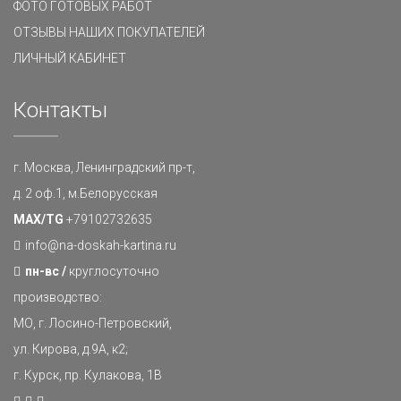
ФОТО ГОТОВЫХ РАБОТ
ОТЗЫВЫ НАШИХ ПОКУПАТЕЛЕЙ
ЛИЧНЫЙ КАБИНЕТ
Контакты
г. Москва, Ленинградский пр-т,
д. 2 оф.1, м.Белорусская
MAX/TG
+79102732635
info@na-doskah-kartina.ru
пн-вс /
круглосуточно
производство:
МО, г. Лосино-Петровский,
ул. Кирова, д.9А, к2;
г. Курск, пр. Кулакова, 1В