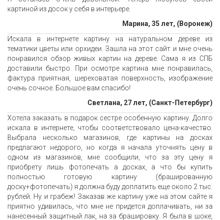
картиной из досок у себя в интерьере.
Марина, 35 лет, (Воронеж)
Искала в интернете картину на натуральном дереве из
тематики цветы или орхидеи. Зашла на этот сайт и мне очень
понравился обзор живых картин на дереве. Сама я из СПБ
доставили быстро. При осмотре картина мне понравилась,
фактура приятная, шереховатая поверхность, изображение
очень сочное. Большое вам спасибо!
Светлана, 27 лет, (Санкт-Петербург)
Хотела заказать в подарок сестре особенную картину. Долго
искала в интернете, чтобы соответствовало цена-качество.
Выбрала несколько магазинов, где картины на досках
предлагают недорого, но когда я начала уточнять цену в
одном из магазинов, мне сообщили, что за эту цену я
приобрету лишь фотопечать а досках, а что бы купить
полностью готовую картину (брашированную
доску+фотопечать) я должна буду доплатить еще около 2 тыс.
рублей. Ну и грабеж! Заказав же картину уже на этом сайте я
приятно удивилась, что мне не придется доплачивать, ни за
нанесенный защитный лак, на за брашировку. Я была в шоке,