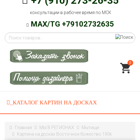
+7 (910) 273-26-35
консультации в рабочее время по МСК
MAX/TG +79102732635
0
Главная
МЫ В РЕГИОНАХ
Мытищи
Картина на досках Восточное божество 190k