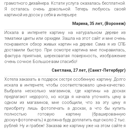
грамотного дизайнера. Кстати услуга оказалась бесплатной.
Я осталась очень довольной. Теперь любуюсь своей
картиной из досок у себя в интерьере.
Марина, 35 лет, (Воронеж)
Искала в интернете картину на натуральном дереве из
тематики цветы или орхидеи. Зашла на этот сайт и мне очень
понравился обзор живых картин на дереве. Сама я из СПБ
доставили быстро. При осмотре картина мне понравилась,
фактура приятная, шереховатая поверхность, изображение
очень сочное. Большое вам спасибо!
Светлана, 27 лет, (Санкт-Петербург)
Хотела заказать в подарок сестре особенную картину. Долго
искала в интернете, чтобы соответствовало цена-качество.
Выбрала несколько магазинов, где картины на досках
предлагают недорого, но когда я начала уточнять цену в
одном из магазинов, мне сообщили, что за эту цену я
приобрету лишь фотопечать а досках, а что бы купить
полностью готовую картину (брашированную
доску+фотопечать) я должна буду доплатить еще около 2 тыс.
рублей. Ну и грабеж! Заказав же картину уже на этом сайте я