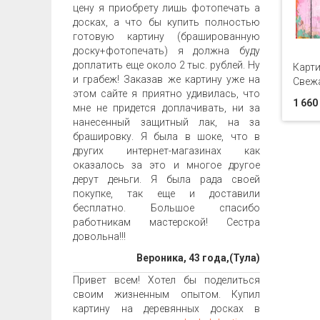
цену я приобрету лишь фотопечать а
досках, а что бы купить полностью
готовую картину (брашированную
доску+фотопечать) я должна буду
доплатить еще около 2 тыс. рублей. Ну
Карти
и грабеж! Заказав же картину уже на
Свежа
этом сайте я приятно удивилась, что
1 660
мне не придется доплачивать, ни за
нанесенный защитный лак, на за
брашировку. Я была в шоке, что в
других интернет-магазинах как
оказалось за это и многое другое
дерут деньги. Я была рада своей
покупке, так еще и доставили
бесплатно. Большое спасибо
работникам мастерской! Сестра
довольна!!!
Вероника, 43 года,(Тула)
Привет всем! Хотел бы поделиться
своим жизненным опытом. Купил
картину на деревянных досках в