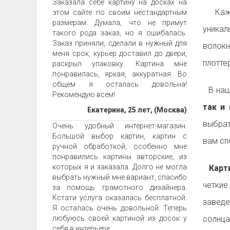
Заказала себе картину на досках на
Ка
этом сайте по своим нестандартным
размерам. Думала, что не примут
уника
такого рода заказ, но я ошибалась.
Заказ приняли, сделали в нужный для
волок
меня срок, курьер доставил до двери,
плотте
раскрыл упаковку. Картина мне
понравилась, яркая, аккуратная. Во
общем я осталась довольна!
В наш
Рекомендую всем!
так и 
Екатерина, 25 лет, (Москва)
выбрат
Очень удобный интернет-магазин.
Большой выбор картин, картин с
вам с
ручной обработкой, особенно мне
понравились картины авторские, из
которых я и заказала. Долго не могла
Карти
выбрать нужный мне вариант, спасибо
четкие
за помощь грамотного дизайнера.
Кстати услуга оказалась бесплатной.
заведе
Я осталась очень довольной. Теперь
любуюсь своей картиной из досок у
солнца
себя в интерьере.