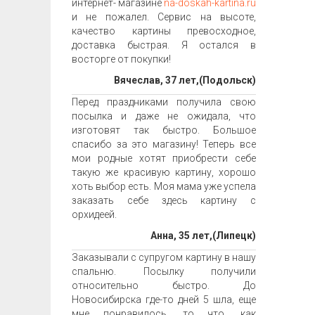
интернет- магазине
na-doskah-kartina.ru
и не пожалел. Сервис на высоте,
качество картины превосходное,
доставка быстрая. Я остался в
восторге от покупки!
Вячеслав, 37 лет,(Подольск)
Перед праздниками получила свою
посылка и даже не ожидала, что
изготовят так быстро. Большое
спасибо за это магазину! Теперь все
мои родные хотят приобрести себе
такую же красивую картину, хорошо
хоть выбор есть. Моя мама уже успела
заказать себе здесь картину с
орхидеей.
Анна, 35 лет,(Липецк)
Заказывали с супругом картину в нашу
спальню. Посылку получили
относительно быстро. До
Новосибирска где-то дней 5 шла, еще
мне понравилось, то что, как