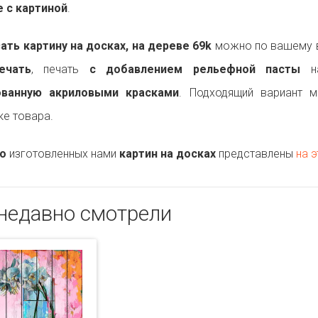
 с картиной
.
ть картину на досках, на дереве 69k
можно по вашему в
ечать
, печать
с добавлением рельефной пасты
на
ованную акриловыми красками
. Подходящий вариант 
ке товара.
о
изготовленных нами
картин на досках
представлены
на э
недавно смотрели