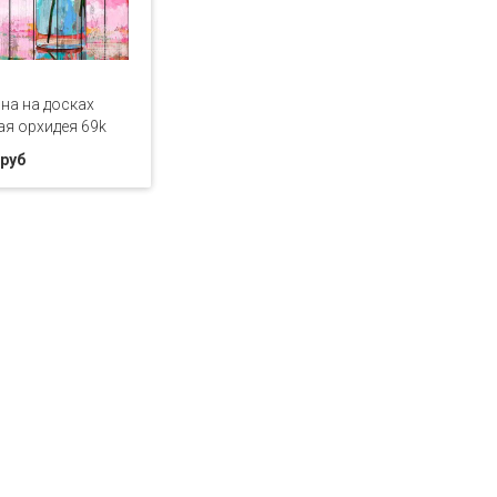
на на досках
я орхидея 69k
 руб