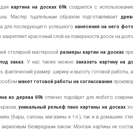
ждая
картина на досках 69k
создается с использование
льна. Мастер тщательным образом подготавливает
древ
на для последующего успешного
нанесения на него фот
р закрепляет красочный слой на поверхности досок на долги
ей столярной мастерской
размеры картин на досках
пре
под заказ
. У нас также можно
заказать картину на 
ь фактический размер: ширину и высоту готовой работы, 
пособом
макет готовой работы на согласование
производ
на из дерева 69k
отлично подойдет для любого соврем
 краски,
уникальный рельеф пано картины на досках
хо
ниях (бары, салоны, магазины и т.п.), так и в домашних ст
 акриловым безвредным лаком. Монтаж картины не состав