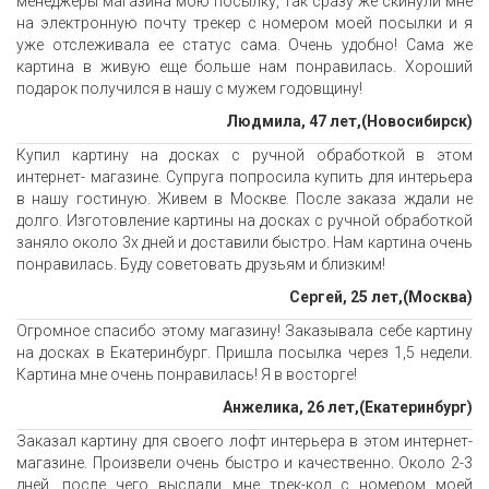
менеджеры магазина мою посылку, так сразу же скинули мне
на электронную почту трекер с номером моей посылки и я
уже отслеживала ее статус сама. Очень удобно! Сама же
картина в живую еще больше нам понравилась. Хороший
подарок получился в нашу с мужем годовщину!
Людмила, 47 лет,(Новосибирск)
Купил картину на досках с ручной обработкой в этом
интернет- магазине. Супруга попросила купить для интерьера
в нашу гостиную. Живем в Москве. После заказа ждали не
долго. Изготовление картины на досках с ручной обработкой
заняло около 3х дней и доставили быстро. Нам картина очень
понравилась. Буду советовать друзьям и близким!
Сергей, 25 лет,(Москва)
Огромное спасибо этому магазину! Заказывала себе картину
на досках в Екатеринбург. Пришла посылка через 1,5 недели.
Картина мне очень понравилась! Я в восторге!
Анжелика, 26 лет,(Екатеринбург)
Заказал картину для своего лофт интерьера в этом интернет-
магазине. Произвели очень быстро и качественно. Около 2-3
дней, после чего выслали мне трек-код с номером моей