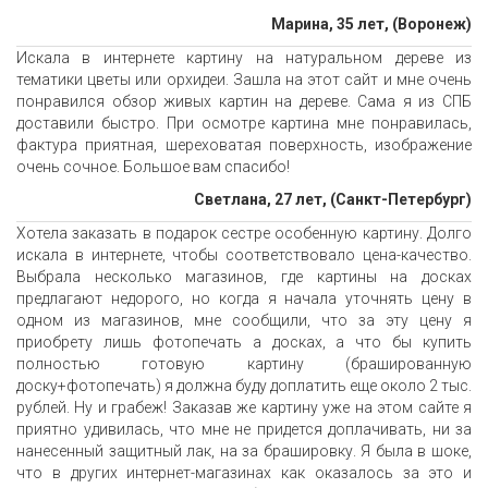
Марина, 35 лет, (Воронеж)
Искала в интернете картину на натуральном дереве из
тематики цветы или орхидеи. Зашла на этот сайт и мне очень
понравился обзор живых картин на дереве. Сама я из СПБ
доставили быстро. При осмотре картина мне понравилась,
фактура приятная, шереховатая поверхность, изображение
очень сочное. Большое вам спасибо!
Светлана, 27 лет, (Санкт-Петербург)
Хотела заказать в подарок сестре особенную картину. Долго
искала в интернете, чтобы соответствовало цена-качество.
Выбрала несколько магазинов, где картины на досках
предлагают недорого, но когда я начала уточнять цену в
одном из магазинов, мне сообщили, что за эту цену я
приобрету лишь фотопечать а досках, а что бы купить
полностью готовую картину (брашированную
доску+фотопечать) я должна буду доплатить еще около 2 тыс.
рублей. Ну и грабеж! Заказав же картину уже на этом сайте я
приятно удивилась, что мне не придется доплачивать, ни за
нанесенный защитный лак, на за брашировку. Я была в шоке,
что в других интернет-магазинах как оказалось за это и