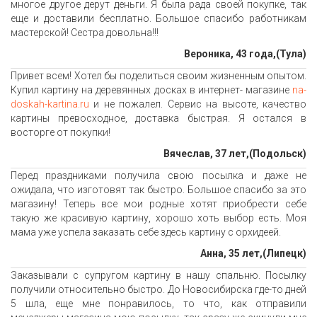
многое другое дерут деньги. Я была рада своей покупке, так
еще и доставили бесплатно. Большое спасибо работникам
мастерской! Сестра довольна!!!
Вероника, 43 года,(Тула)
Привет всем! Хотел бы поделиться своим жизненным опытом.
Купил картину на деревянных досках в интернет- магазине
na-
doskah-kartina.ru
и не пожалел. Сервис на высоте, качество
картины превосходное, доставка быстрая. Я остался в
восторге от покупки!
Вячеслав, 37 лет,(Подольск)
Перед праздниками получила свою посылка и даже не
ожидала, что изготовят так быстро. Большое спасибо за это
магазину! Теперь все мои родные хотят приобрести себе
такую же красивую картину, хорошо хоть выбор есть. Моя
мама уже успела заказать себе здесь картину с орхидеей.
Анна, 35 лет,(Липецк)
Заказывали с супругом картину в нашу спальню. Посылку
получили относительно быстро. До Новосибирска где-то дней
5 шла, еще мне понравилось, то что, как отправили