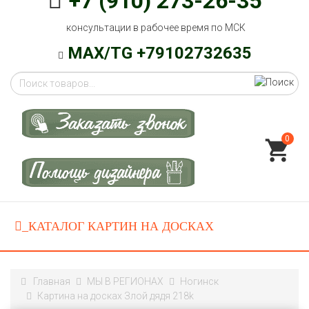
+7 (910) 273-26-35
консультации в рабочее время по МСК
MAX/TG +79102732635
0
Главная
МЫ В РЕГИОНАХ
Ногинск
Картина на досках Злой дядя 218k