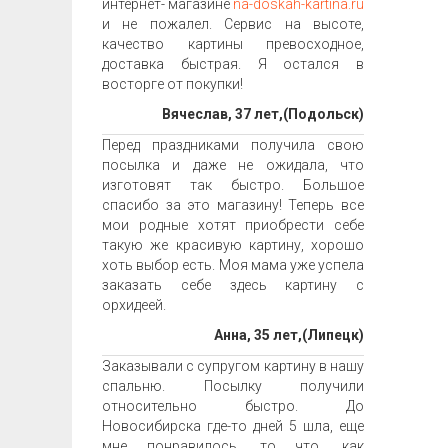
интернет- магазине
na-doskah-kartina.ru
и не пожалел. Сервис на высоте,
качество картины превосходное,
доставка быстрая. Я остался в
восторге от покупки!
Вячеслав, 37 лет,(Подольск)
Перед праздниками получила свою
посылка и даже не ожидала, что
изготовят так быстро. Большое
спасибо за это магазину! Теперь все
мои родные хотят приобрести себе
такую же красивую картину, хорошо
хоть выбор есть. Моя мама уже успела
заказать себе здесь картину с
орхидеей.
Анна, 35 лет,(Липецк)
Заказывали с супругом картину в нашу
спальню. Посылку получили
относительно быстро. До
Новосибирска где-то дней 5 шла, еще
мне понравилось, то что, как