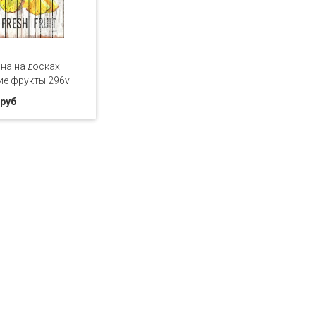
на на досках
е фрукты 296v
 руб