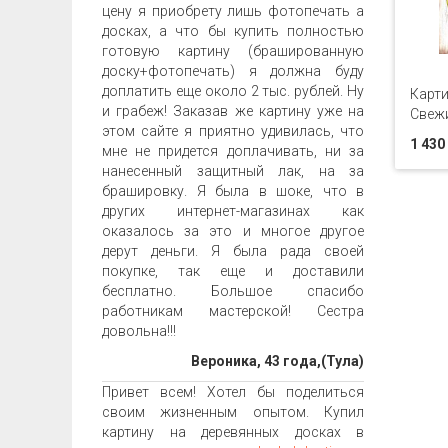
цену я приобрету лишь фотопечать а
досках, а что бы купить полностью
готовую картину (брашированную
доску+фотопечать) я должна буду
доплатить еще около 2 тыс. рублей. Ну
Карти
и грабеж! Заказав же картину уже на
Свежи
этом сайте я приятно удивилась, что
1 430
мне не придется доплачивать, ни за
нанесенный защитный лак, на за
брашировку. Я была в шоке, что в
других интернет-магазинах как
оказалось за это и многое другое
дерут деньги. Я была рада своей
покупке, так еще и доставили
бесплатно. Большое спасибо
работникам мастерской! Сестра
довольна!!!
Вероника, 43 года,(Тула)
Привет всем! Хотел бы поделиться
своим жизненным опытом. Купил
картину на деревянных досках в