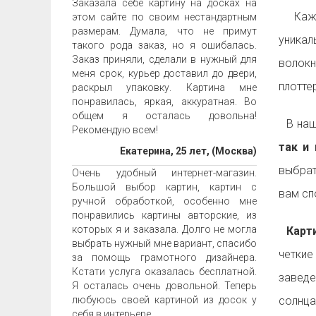
Заказала себе картину на досках на
Ка
этом сайте по своим нестандартным
размерам. Думала, что не примут
уника
такого рода заказ, но я ошибалась.
Заказ приняли, сделали в нужный для
волок
меня срок, курьер доставил до двери,
плотте
раскрыл упаковку. Картина мне
понравилась, яркая, аккуратная. Во
общем я осталась довольна!
В наш
Рекомендую всем!
так и 
Екатерина, 25 лет, (Москва)
выбрат
Очень удобный интернет-магазин.
Большой выбор картин, картин с
вам с
ручной обработкой, особенно мне
понравились картины авторские, из
которых я и заказала. Долго не могла
Карти
выбрать нужный мне вариант, спасибо
четкие
за помощь грамотного дизайнера.
Кстати услуга оказалась бесплатной.
заведе
Я осталась очень довольной. Теперь
любуюсь своей картиной из досок у
солнца
себя в интерьере.