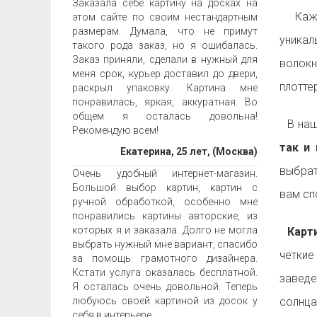
Заказала себе картину на досках на
Ка
этом сайте по своим нестандартным
размерам. Думала, что не примут
уника
такого рода заказ, но я ошибалась.
Заказ приняли, сделали в нужный для
волок
меня срок, курьер доставил до двери,
плотте
раскрыл упаковку. Картина мне
понравилась, яркая, аккуратная. Во
общем я осталась довольна!
В наш
Рекомендую всем!
так и 
Екатерина, 25 лет, (Москва)
выбрат
Очень удобный интернет-магазин.
Большой выбор картин, картин с
вам с
ручной обработкой, особенно мне
понравились картины авторские, из
которых я и заказала. Долго не могла
Карти
выбрать нужный мне вариант, спасибо
четкие
за помощь грамотного дизайнера.
Кстати услуга оказалась бесплатной.
заведе
Я осталась очень довольной. Теперь
любуюсь своей картиной из досок у
солнца
себя в интерьере.