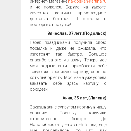
интернет- магазине
na-doskah-kartina.ru
и не пожалел. Сервис на высоте,
качество картины превосходное,
доставка быстрая. Я остался в
восторге от покупки!
Вячеслав, 37 лет,(Подольск)
Перед праздниками получила свою
посылка и даже не ожидала, что
изготовят так быстро. Большое
спасибо за это магазину! Теперь все
мои родные хотят приобрести себе
такую же красивую картину, хорошо
хоть выбор есть. Моя мама уже успела
заказать себе здесь картину с
орхидеей.
Анна, 35 лет,(Липецк)
Заказывали с супругом картину в нашу
спальню. Посылку получили
относительно быстро. До
Новосибирска где-то дней 5 шла, еще
мне понравилось, то что, как