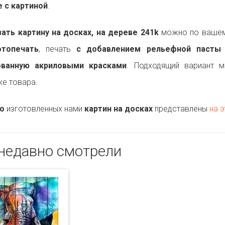
 с картиной
.
ть картину на досках, на дереве 241k
можно по вашему
топечать
, печать
с добавлением рельефной пасты
ованную акриловыми красками
. Подходящий вариант 
ке товара.
о
изготовленных нами
картин на досках
представлены
на э
недавно смотрели