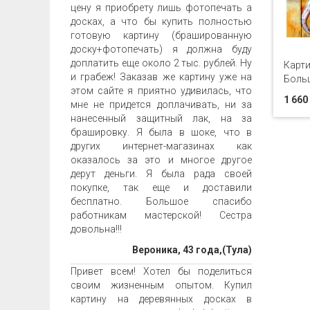
цену я приобрету лишь фотопечать а
досках, а что бы купить полностью
готовую картину (брашированную
доску+фотопечать) я должна буду
доплатить еще около 2 тыс. рублей. Ну
Карти
и грабеж! Заказав же картину уже на
Боль
этом сайте я приятно удивилась, что
1 660
мне не придется доплачивать, ни за
нанесенный защитный лак, на за
брашировку. Я была в шоке, что в
других интернет-магазинах как
оказалось за это и многое другое
дерут деньги. Я была рада своей
покупке, так еще и доставили
бесплатно. Большое спасибо
работникам мастерской! Сестра
довольна!!!
Вероника, 43 года,(Тула)
Привет всем! Хотел бы поделиться
своим жизненным опытом. Купил
картину на деревянных досках в