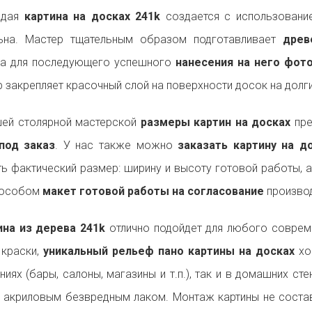
ждая
картина на досках 241k
создается с использование
льна. Мастер тщательным образом подготавливает
древ
на для последующего успешного
нанесения на него фот
р закрепляет красочный слой на поверхности досок на долги
ей столярной мастерской
размеры картин на досках
пре
под заказ
. У нас также можно
заказать картину на 
ь фактический размер: ширину и высоту готовой работы, 
пособом
макет готовой работы на согласование
производ
на из дерева 241k
отлично подойдет для любого совре
 краски,
уникальный рельеф пано картины на досках
хо
ниях (бары, салоны, магазины и т.п.), так и в домашних ст
 акриловым безвредным лаком. Монтаж картины не состав