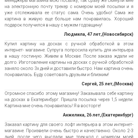
менеджеры магазина мою посылку, так сразу же скинули мне
на электронную почту трекер с номером моей посылки и я
уже отслеживала ее статус сама. Очень удобно! Сама же
картина в живую еще больше нам понравилась. Хороший
подарок получился в нашу с мужем годовщину!
Людмила, 47 лет,(Новосибирск)
Купил картину на досках с ручной обработкой в этом
интернет- магазине. Супруга попросила купить для интерьера
в нашу гостиную. Живем в Москве. После заказа ждали не
долго. Изготовление картины на досках с ручной обработкой
заняло около 3х дней и доставили быстро. Нам картина очень
понравилась. Буду советовать друзьям и близким!
Сергей, 25 лет,(Москва)
Огромное спасибо этому магазину! Заказывала себе картину
на досках в Екатеринбург. Пришла посылка через 1,5 недели.
Картина мне очень понравилась! Я в восторге!
Анжелика, 26 лет,(Екатеринбург)
Заказал картину для своего лофт интерьера в этом интернет-
магазине. Произвели очень быстро и качественно. Около 2-3
дней, после чего выслали мне трек-код с номером моей