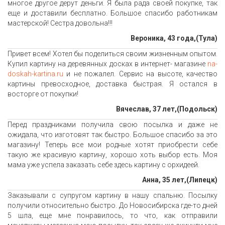
многое другое дерут деньги. Я была рада своей покупке, так
еще и доставили бесплатно. Большое спасибо работникам
мастерской! Сестра довольна!!!
Вероника, 43 года,(Тула)
Привет всем! Хотел бы поделиться своим жизненным опытом.
Купил картину на деревянных досках в интернет- магазине
na-
doskah-kartina.ru
и не пожалел. Сервис на высоте, качество
картины превосходное, доставка быстрая. Я остался в
восторге от покупки!
Вячеслав, 37 лет,(Подольск)
Перед праздниками получила свою посылка и даже не
ожидала, что изготовят так быстро. Большое спасибо за это
магазину! Теперь все мои родные хотят приобрести себе
такую же красивую картину, хорошо хоть выбор есть. Моя
мама уже успела заказать себе здесь картину с орхидеей.
Анна, 35 лет,(Липецк)
Заказывали с супругом картину в нашу спальню. Посылку
получили относительно быстро. До Новосибирска где-то дней
5 шла, еще мне понравилось, то что, как отправили