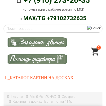
+7 (910) 273-26-35
консультации в рабочее время по МСК
MAX/TG +79102732635
0
Главная
МЫ В РЕГИОНАХ
Северск
Картина на досках Парная гонка 414p