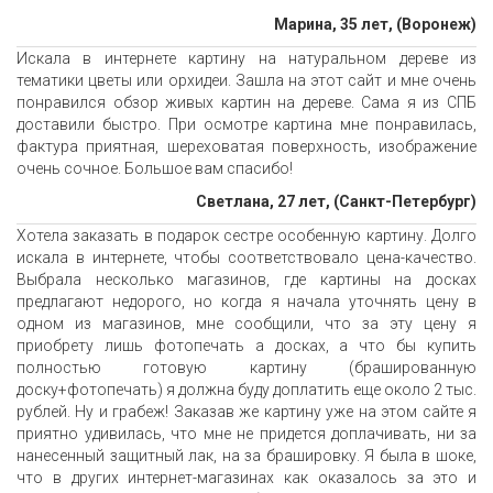
Марина, 35 лет, (Воронеж)
Искала в интернете картину на натуральном дереве из
тематики цветы или орхидеи. Зашла на этот сайт и мне очень
понравился обзор живых картин на дереве. Сама я из СПБ
доставили быстро. При осмотре картина мне понравилась,
фактура приятная, шереховатая поверхность, изображение
очень сочное. Большое вам спасибо!
Светлана, 27 лет, (Санкт-Петербург)
Хотела заказать в подарок сестре особенную картину. Долго
искала в интернете, чтобы соответствовало цена-качество.
Выбрала несколько магазинов, где картины на досках
предлагают недорого, но когда я начала уточнять цену в
одном из магазинов, мне сообщили, что за эту цену я
приобрету лишь фотопечать а досках, а что бы купить
полностью готовую картину (брашированную
доску+фотопечать) я должна буду доплатить еще около 2 тыс.
рублей. Ну и грабеж! Заказав же картину уже на этом сайте я
приятно удивилась, что мне не придется доплачивать, ни за
нанесенный защитный лак, на за брашировку. Я была в шоке,
что в других интернет-магазинах как оказалось за это и