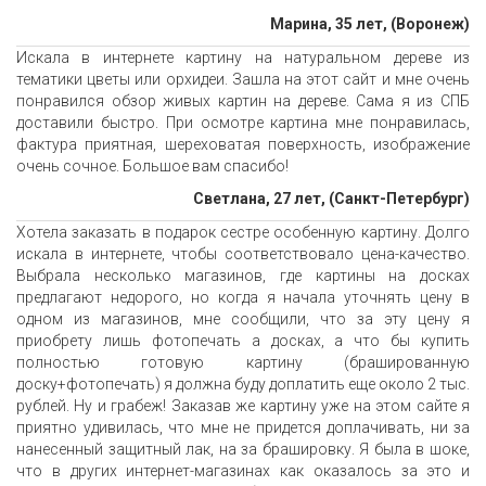
Марина, 35 лет, (Воронеж)
Искала в интернете картину на натуральном дереве из
тематики цветы или орхидеи. Зашла на этот сайт и мне очень
понравился обзор живых картин на дереве. Сама я из СПБ
доставили быстро. При осмотре картина мне понравилась,
фактура приятная, шереховатая поверхность, изображение
очень сочное. Большое вам спасибо!
Светлана, 27 лет, (Санкт-Петербург)
Хотела заказать в подарок сестре особенную картину. Долго
искала в интернете, чтобы соответствовало цена-качество.
Выбрала несколько магазинов, где картины на досках
предлагают недорого, но когда я начала уточнять цену в
одном из магазинов, мне сообщили, что за эту цену я
приобрету лишь фотопечать а досках, а что бы купить
полностью готовую картину (брашированную
доску+фотопечать) я должна буду доплатить еще около 2 тыс.
рублей. Ну и грабеж! Заказав же картину уже на этом сайте я
приятно удивилась, что мне не придется доплачивать, ни за
нанесенный защитный лак, на за брашировку. Я была в шоке,
что в других интернет-магазинах как оказалось за это и