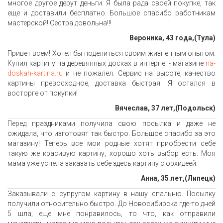
многое другое дерут деньги. Я была рада своей покупке, так
еще и доставили бесплатно. Большое спасибо работникам
мастерской! Сестра довольна!!!
Вероника, 43 года,(Тула)
Привет всем! Хотел бы поделиться своим жизненным опытом.
Купил картину на деревянных досках в интернет- магазине
na-
doskah-kartina.ru
и не пожалел. Сервис на высоте, качество
картины превосходное, доставка быстрая. Я остался в
восторге от покупки!
Вячеслав, 37 лет,(Подольск)
Перед праздниками получила свою посылка и даже не
ожидала, что изготовят так быстро. Большое спасибо за это
магазину! Теперь все мои родные хотят приобрести себе
такую же красивую картину, хорошо хоть выбор есть. Моя
мама уже успела заказать себе здесь картину с орхидеей.
Анна, 35 лет,(Липецк)
Заказывали с супругом картину в нашу спальню. Посылку
получили относительно быстро. До Новосибирска где-то дней
5 шла, еще мне понравилось, то что, как отправили