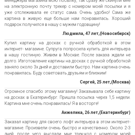
менеджеры магазина мою посылку, так сразу же скинули мне
на электронную почту трекер с номером моей посылки и я
уже отслеживала ее статус сама. Очень удобно! Сама же
картина в живую еще больше нам понравилась. Хороший
подарок получился в нашу с мужем годовщину!
Людмила, 47 лет,(Новосибирск)
Купил картину на досках с ручной обработкой в этом
интернет- магазине. Супруга попросила купить для интерьера
в нашу гостиную. Живем в Москве. После заказа ждали не
долго. Изготовление картины на досках с ручной обработкой
заняло около 3х дней и доставили быстро. Нам картина очень
понравилась. Буду советовать друзьям и близким!
Сергей, 25 лет,(Москва)
Огромное спасибо этому магазину! Заказывала себе картину
на досках в Екатеринбург. Пришла посылка через 1,5 недели.
Картина мне очень понравилась! Я в восторге!
Анжелика, 26 лет,(Екатеринбург)
Заказал картину для своего лофт интерьера в этом интернет-
магазине. Произвели очень быстро и качественно. Около 2-3
дней, после чего выслали мне трек-код с номером моей