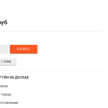
руб
 1 КЛИК
РТИН НА ДОСКАХ
торцы
 торцы
зготовление