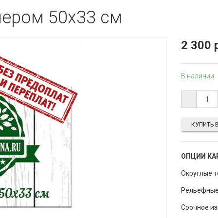
ером 50x33 см
2 300 
В наличии
КУПИТЬ В
ОПЦИИ КА
Округлые 
Рельефные
Срочное и