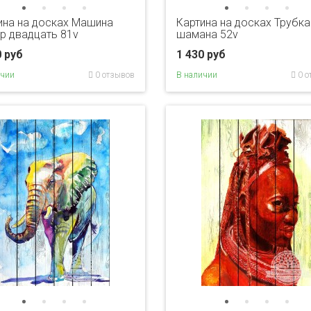
ина на досках Машина
Картина на досках Трубка
р двадцать 81v
шамана 52v
0 руб
1 430 руб
ичии
0 отзывов
В наличии
0 о