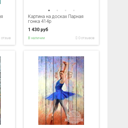
яя
Картина на досках Парная
гонка 414p
1 430 руб
 отзыв
В наличии
0 отзывов