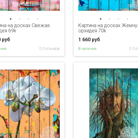
ина на досках Свежая
Картина на досках Жемч
дея 69k
орхидея 70k
0 руб
1 660 руб
ичии
0 отзывов
В наличии
0 о