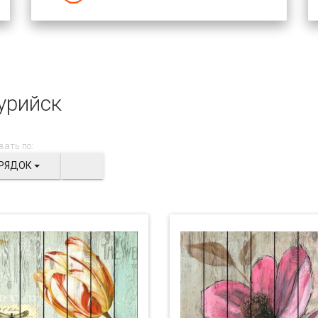
урийск
вать по:
РЯДОК