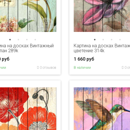
ина на досках Винтажный
Картина на досках Винта
пан 289k
цветение 314k
0 руб
1 660 руб
ичии
0 отзывов
В наличии
0 о