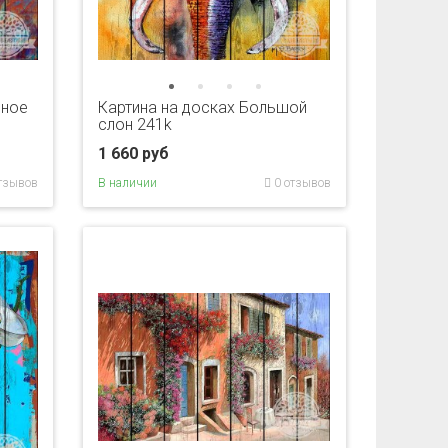
чное
Картина на досках Большой
слон 241k
1 660 руб
тзывов
В наличии
0 отзывов