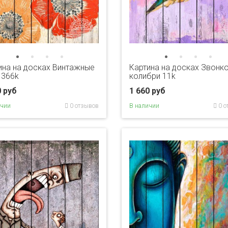
ина на досках Винтажные
Картина на досках Звонк
 366k
колибри 11k
0 руб
1 660 руб
ичии
0 отзывов
В наличии
0 о