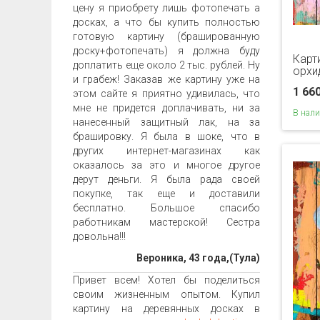
цену я приобрету лишь фотопечать а
досках, а что бы купить полностью
готовую картину (брашированную
доску+фотопечать) я должна буду
Карт
доплатить еще около 2 тыс. рублей. Ну
орхи
и грабеж! Заказав же картину уже на
1 66
этом сайте я приятно удивилась, что
мне не придется доплачивать, ни за
В нал
нанесенный защитный лак, на за
брашировку. Я была в шоке, что в
других интернет-магазинах как
оказалось за это и многое другое
дерут деньги. Я была рада своей
покупке, так еще и доставили
бесплатно. Большое спасибо
работникам мастерской! Сестра
довольна!!!
Вероника, 43 года,(Тула)
Привет всем! Хотел бы поделиться
своим жизненным опытом. Купил
картину на деревянных досках в