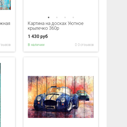
ужная
Картина на досках Уютное
крылечко 360p
1 430 руб
тзывов
В наличии
0 отзывов