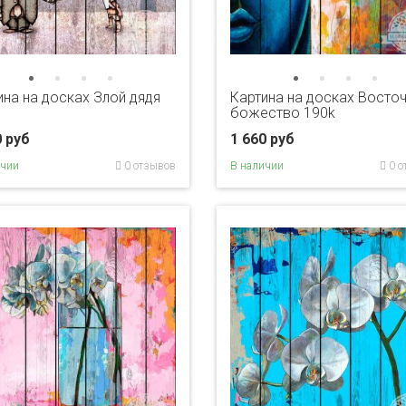
ина на досках Злой дядя
Картина на досках Восто
божество 190k
0 руб
1 660 руб
ичии
0 отзывов
В наличии
0 о