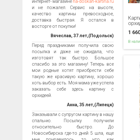
интернет- магазине
na-doskah-kartina.ru
и не пожалел. Сервис на высоте,
качество картины превосходное,
Карт
доставка быстрая. Я остался в
орхи
восторге от покупки!
1 66
Вячеслав, 37 лет,(Подольск)
В нал
Перед праздниками получила свою
посылка и даже не ожидала, что
изготовят так быстро. Большое
спасибо за это магазину! Теперь все
мои родные хотят приобрести себе
такую же красивую картину, хорошо
хоть выбор есть. Моя мама уже успела
заказать себе здесь картину с
орхидеей.
Анна, 35 лет,(Липецк)
Заказывали с супругом картину в нашу
спальню. Посылку получили
относительно быстро. До
Новосибирска где-то дней 5 шла, еще
мне понравилось, то что, как