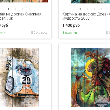
ина на досках Снежная
Картина на досках Древн
дея 73k
мудрость 208v
0 руб
1 430 руб
ичии
0 отзывов
В наличии
1