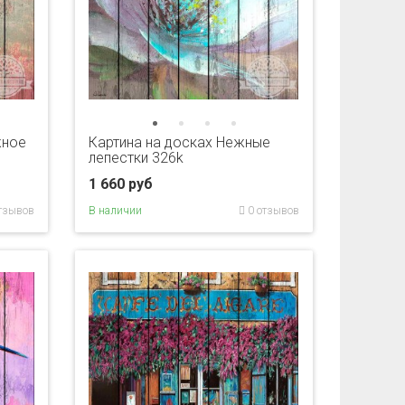
жное
Картина на досках Нежные
лепестки 326k
1 660 руб
тзывов
В наличии
0 отзывов