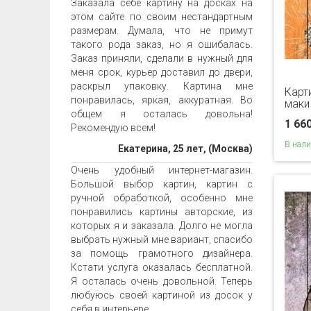
Заказала себе картину на досках на
этом сайте по своим нестандартным
размерам. Думала, что не примут
такого рода заказ, но я ошибалась.
Заказ приняли, сделали в нужный для
меня срок, курьер доставил до двери,
раскрыл упаковку. Картина мне
Карт
понравилась, яркая, аккуратная. Во
маки
общем я осталась довольна!
1 66
Рекомендую всем!
В нал
Екатерина, 25 лет, (Москва)
Очень удобный интернет-магазин.
Большой выбор картин, картин с
ручной обработкой, особенно мне
понравились картины авторские, из
которых я и заказала. Долго не могла
выбрать нужный мне вариант, спасибо
за помощь грамотного дизайнера.
Кстати услуга оказалась бесплатной.
Я осталась очень довольной. Теперь
любуюсь своей картиной из досок у
себя в интерьере.