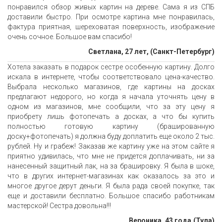
понравился обзор живых картин на дереве. Сама я из СПБ
доставили быстро. При осмотре картина мне понравилась,
фактура приятная, шереховатая поверхность, изображение
очень сочное. Большое вам спасибо!
Светлана, 27 лет, (Санкт-Петербург)
Хотела заказать в подарок сестре особенную картину. Долго
искала в интернете, чтобы соответствовало цена-качество.
Выбрала несколько магазинов, где картины на досках
предлагают недорого, но когда я начала уточнять цену в
одном из магазинов, мне сообщили, что за эту цену я
приобрету лишь фотопечать а досках, а что бы купить
полностью готовую картину (брашированную
доску+фотопечать) я должна буду доплатить еще около 2 тыс.
рублей. Ну и грабеж! Заказав же картину уже на этом сайте я
приятно удивилась, что мне не придется доплачивать, ни за
нанесенный защитный лак, на за брашировку. Я была в шоке,
что в других интернет-магазинах как оказалось за это и
многое другое дерут деньги. Я была рада своей покупке, так
еще и доставили бесплатно. Большое спасибо работникам
мастерской! Сестра довольна!!!
Вероника, 43 года,(Тула)