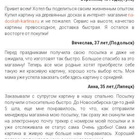
Привет всем! Хотел бы поделиться своим жизненным опытом.
Купил картину на деревянных досках в интернет- магазине
na-
doskah-kartina.ru
и не пожалел. Сервис на высоте, качество
картины превосходное, доставка быстрая. Я остался в
восторге от покупки!
Вячеслав, 37 лет,(Подольск)
Перед праздниками получила свою посылка и даже не
ожидала, что изготовят так быстро. Большое спасибо за это
магазину! Теперь все мои родные хотят приобрести себе
такую же красивую картину, хорошо хоть выбор есть. Моя
мама уже успела заказать себе здесь картину с орхидеей.
Анна, 35 лет,(Липецк)
Заказывали с супругом картину в нашу спальню. Посылку
получили относительно быстро. До Новосибирска где-то дней
5 шла, еще мне понравилось, то что, как отправили
менеджеры магазина мою посылку, так сразу же скинули мне
на электронную почту трекер с номером моей посылки и я
уже отслеживала ее статус сама. Очень удобно! Сама же
картина в живую еще больше нам понравилась. Хороший