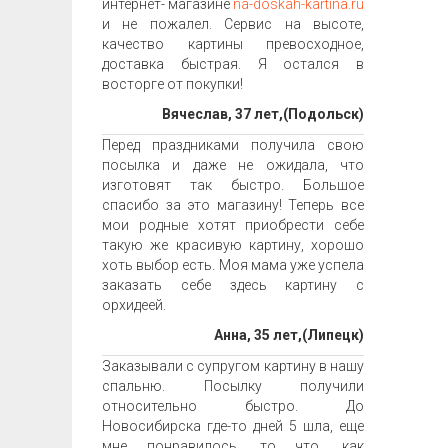
интернет- магазине
na-doskah-kartina.ru
и не пожалел. Сервис на высоте,
качество картины превосходное,
доставка быстрая. Я остался в
восторге от покупки!
Вячеслав, 37 лет,(Подольск)
Перед праздниками получила свою
посылка и даже не ожидала, что
изготовят так быстро. Большое
спасибо за это магазину! Теперь все
мои родные хотят приобрести себе
такую же красивую картину, хорошо
хоть выбор есть. Моя мама уже успела
заказать себе здесь картину с
орхидеей.
Анна, 35 лет,(Липецк)
Заказывали с супругом картину в нашу
спальню. Посылку получили
относительно быстро. До
Новосибирска где-то дней 5 шла, еще
мне понравилось, то что, как