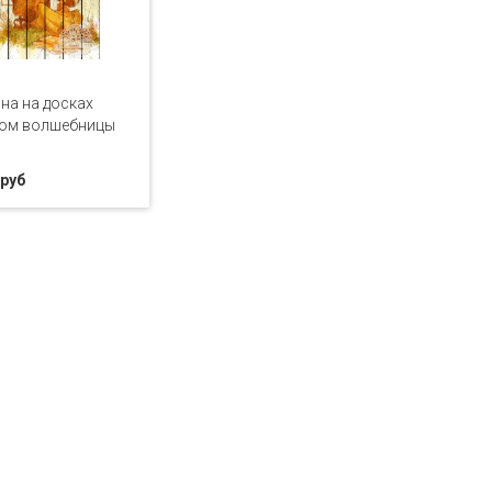
на на досках
юм волшебницы
 руб