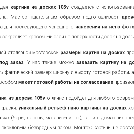
ждая
картина на досках 105v
создается с использование
льна. Мастер тщательным образом подготавливает
древ
на для последующего успешного
нанесения на него фот
р закрепляет красочный слой на поверхности досок на долги
ей столярной мастерской
размеры картин на досках
пре
под заказ
. У нас также можно
заказать картину на 
ь фактический размер: ширину и высоту готовой работы, 
пособом
макет готовой работы на согласование
производ
на из дерева 105v
отлично подойдет для любого совре
 краски,
уникальный рельеф пано картины на досках
хо
ниях (бары, салоны, магазины и т.п.), так и в домашних ст
 акриловым безвредным лаком. Монтаж картины не состав