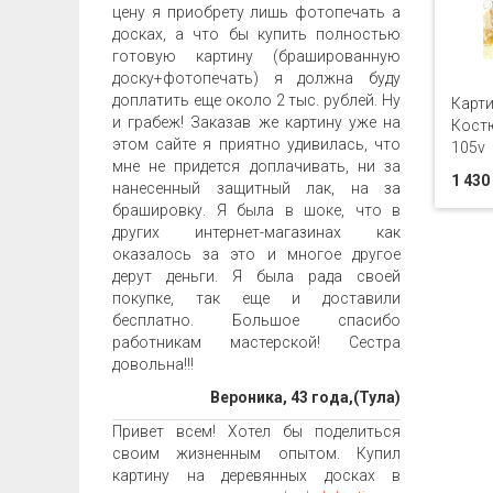
цену я приобрету лишь фотопечать а
досках, а что бы купить полностью
готовую картину (брашированную
доску+фотопечать) я должна буду
доплатить еще около 2 тыс. рублей. Ну
Карти
и грабеж! Заказав же картину уже на
Кост
этом сайте я приятно удивилась, что
105v
мне не придется доплачивать, ни за
1 430
нанесенный защитный лак, на за
брашировку. Я была в шоке, что в
других интернет-магазинах как
оказалось за это и многое другое
дерут деньги. Я была рада своей
покупке, так еще и доставили
бесплатно. Большое спасибо
работникам мастерской! Сестра
довольна!!!
Вероника, 43 года,(Тула)
Привет всем! Хотел бы поделиться
своим жизненным опытом. Купил
картину на деревянных досках в