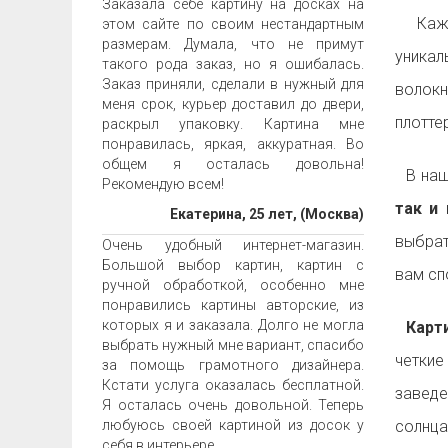
Заказала себе картину на досках на
Ка
этом сайте по своим нестандартным
размерам. Думала, что не примут
уника
такого рода заказ, но я ошибалась.
Заказ приняли, сделали в нужный для
волок
меня срок, курьер доставил до двери,
плотте
раскрыл упаковку. Картина мне
понравилась, яркая, аккуратная. Во
общем я осталась довольна!
В наш
Рекомендую всем!
так и 
Екатерина, 25 лет, (Москва)
выбрат
Очень удобный интернет-магазин.
Большой выбор картин, картин с
вам с
ручной обработкой, особенно мне
понравились картины авторские, из
которых я и заказала. Долго не могла
Карти
выбрать нужный мне вариант, спасибо
четкие
за помощь грамотного дизайнера.
Кстати услуга оказалась бесплатной.
заведе
Я осталась очень довольной. Теперь
любуюсь своей картиной из досок у
солнца
себя в интерьере.