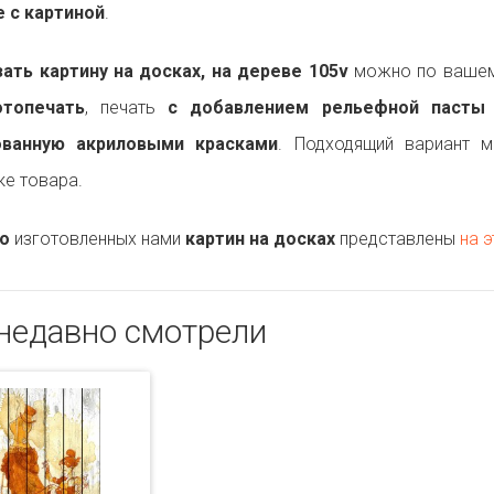
 с картиной
.
ть картину на досках, на дереве 105v
можно по вашему
топечать
, печать
с добавлением рельефной пасты
ованную акриловыми красками
. Подходящий вариант 
ке товара.
о
изготовленных нами
картин на досках
представлены
на э
недавно смотрели