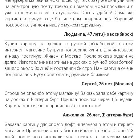
менеджеры магазина мою посылку, так сразу же скинули мне
на электронную почту трекер с номером моей посылки и я
уже отслеживала ее статус сама. Очень удобно! Сама же
картина в живую еще больше нам понравилась. Хороший
подарок получился в нашу с мужем годовщину!
Людмила, 47 лет,(Новосибирск)
Купил картину на досках с ручной обработкой в этом
интернет- магазине. Супруга попросила купить для интерьера
в нашу гостиную. Живем в Москве. После заказа ждали не
долго. Изготовление картины на досках с ручной обработкой
заняло около 3х дней и доставили быстро. Нам картина очень
понравилась. Буду советовать друзьям и близким!
Сергей, 25 лет,(Москва)
Огромное спасибо этому магазину! Заказывала себе картину
на досках в Екатеринбург. Пришла посылка через 1,5 недели.
Картина мне очень понравилась! Я в восторге!
Анжелика, 26 лет,(Екатеринбург)
Заказал картину для своего лофт интерьера в этом интернет-
магазине. Произвели очень быстро и качественно. Около 2-3
дней, после чего выслали мне трек-код с номером моей