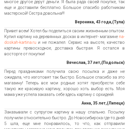
многое другое дерут деньги. Я была рада своей покупке, так
еще и доставили бесплатно. Большое спасибо работникам
мастерской! Сестра довольна!!!
Вероника, 43 года,(Тула)
Привет всем! Хотел бы поделиться своим жизненным опытом.
Купил картину на деревянных досках в интернет- магазине
na-
doskah-kartina.ru
и не пожалел. Сервис на высоте, качество
картины превосходное, доставка быстрая. Я остался в
восторге от покупки!
Вячеслав, 37 лет,(Подольск)
Перед праздниками получила свою посылка и даже не
ожидала, что изготовят так быстро. Большое спасибо за это
магазину! Теперь все мои родные хотят приобрести себе
такую же красивую картину, хорошо хоть выбор есть. Моя
мама уже успела заказать себе здесь картину с орхидеей.
Анна, 35 лет,(Липецк)
Заказывали с супругом картину в нашу спальню. Посылку
получили относительно быстро. До Новосибирска где-то дней
5 шла, еще мне понравилось, то что, как отправили