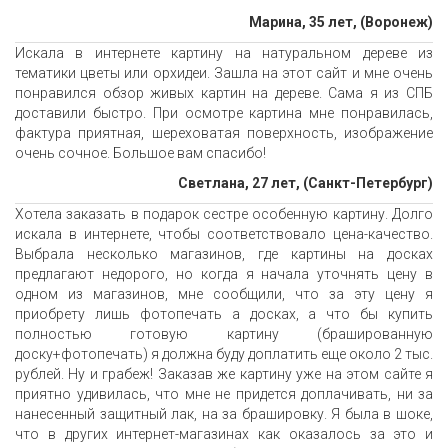
Марина, 35 лет, (Воронеж)
Искала в интернете картину на натуральном дереве из
тематики цветы или орхидеи. Зашла на этот сайт и мне очень
понравился обзор живых картин на дереве. Сама я из СПБ
доставили быстро. При осмотре картина мне понравилась,
фактура приятная, шереховатая поверхность, изображение
очень сочное. Большое вам спасибо!
Светлана, 27 лет, (Санкт-Петербург)
Хотела заказать в подарок сестре особенную картину. Долго
искала в интернете, чтобы соответствовало цена-качество.
Выбрала несколько магазинов, где картины на досках
предлагают недорого, но когда я начала уточнять цену в
одном из магазинов, мне сообщили, что за эту цену я
приобрету лишь фотопечать а досках, а что бы купить
полностью готовую картину (брашированную
доску+фотопечать) я должна буду доплатить еще около 2 тыс.
рублей. Ну и грабеж! Заказав же картину уже на этом сайте я
приятно удивилась, что мне не придется доплачивать, ни за
нанесенный защитный лак, на за брашировку. Я была в шоке,
что в других интернет-магазинах как оказалось за это и