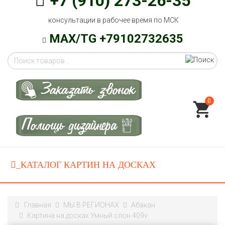
+7 (910) 273-26-35
консультации в рабочее время по МСК
MAX/TG +79102732635
0
Главная
МЫ В РЕГИОНАХ
Абакан
Картина на досках Умный слон 409v