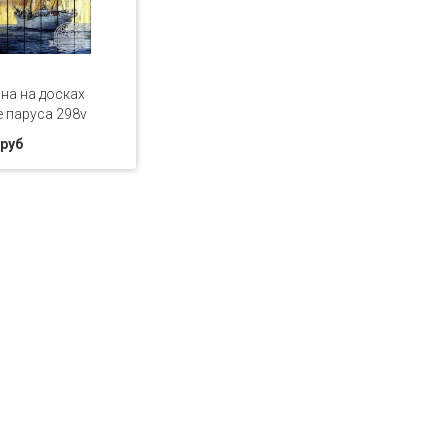
на на досках
 паруса 298v
 руб