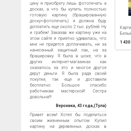
цену я приобрету лишь фотопечать а
досках, а что бы купить полностью
готовую картину (брашированную
доску+фотопечать) я должна буду
доплатить еще около 2 тыс. рублей. Ну
Карти
и грабеж! Заказав же картину уже на
Белые
этом сайте я приятно удивилась, что
1 430
мне не придется доплачивать, ни за
нанесенный защитный лак, на за
брашировку. Я была в шоке, что в
других интернет-магазинах как
оказалось за это и многое другое
дерут деньги. Я была рада своей
покупке, так еще и доставили
бесплатно. Большое спасибо
работникам мастерской! Сестра
довольна!!!
Вероника, 43 года,(Тула)
Привет всем! Хотел бы поделиться
своим жизненным опытом. Купил
картину на деревянных досках в