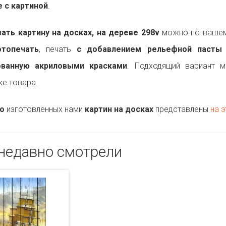
 с картиной
.
ть картину на досках, на дереве 298v
можно по вашему
топечать
, печать
с добавлением рельефной пасты
ованную акриловыми красками
. Подходящий вариант 
ке товара.
о
изготовленных нами
картин на досках
представлены
на э
недавно смотрели