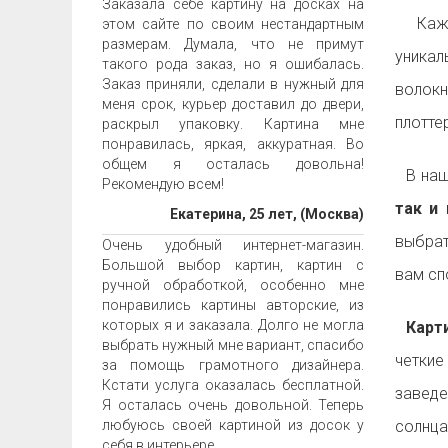
Заказала себе картину на досках на
Ка
этом сайте по своим нестандартным
размерам. Думала, что не примут
уника
такого рода заказ, но я ошибалась.
Заказ приняли, сделали в нужный для
волок
меня срок, курьер доставил до двери,
плотте
раскрыл упаковку. Картина мне
понравилась, яркая, аккуратная. Во
общем я осталась довольна!
В наш
Рекомендую всем!
так и 
Екатерина, 25 лет, (Москва)
выбрат
Очень удобный интернет-магазин.
Большой выбор картин, картин с
вам с
ручной обработкой, особенно мне
понравились картины авторские, из
которых я и заказала. Долго не могла
Карти
выбрать нужный мне вариант, спасибо
четкие
за помощь грамотного дизайнера.
Кстати услуга оказалась бесплатной.
заведе
Я осталась очень довольной. Теперь
любуюсь своей картиной из досок у
солнца
себя в интерьере.