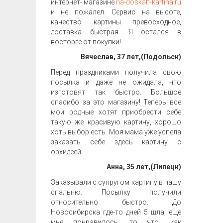
интернет- магазине
na-doskah-kartina.ru
и не пожалел. Сервис на высоте,
качество картины превосходное,
доставка быстрая. Я остался в
восторге от покупки!
Вячеслав, 37 лет,(Подольск)
Перед праздниками получила свою
посылка и даже не ожидала, что
изготовят так быстро. Большое
спасибо за это магазину! Теперь все
мои родные хотят приобрести себе
такую же красивую картину, хорошо
хоть выбор есть. Моя мама уже успела
заказать себе здесь картину с
орхидеей.
Анна, 35 лет,(Липецк)
Заказывали с супругом картину в нашу
спальню. Посылку получили
относительно быстро. До
Новосибирска где-то дней 5 шла, еще
мне понравилось, то что, как