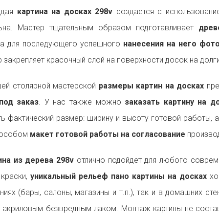
ждая
картина на досках 298v
создается с использование
льна. Мастер тщательным образом подготавливает
древ
на для последующего успешного
нанесения на него фот
р закрепляет красочный слой на поверхности досок на долги
ей столярной мастерской
размеры картин на досках
пре
под заказ
. У нас также можно
заказать картину на 
ь фактический размер: ширину и высоту готовой работы, 
пособом
макет готовой работы на согласование
производ
на из дерева 298v
отлично подойдет для любого совре
 краски,
уникальный рельеф пано картины на досках
хо
ниях (бары, салоны, магазины и т.п.), так и в домашних ст
 акриловым безвредным лаком. Монтаж картины не состав