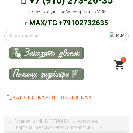
+7 (910) 273-26-35
консультации в рабочее время по МСК
MAX/TG +79102732635
0
Главная
МЫ В РЕГИОНАХ
Астрахань
Картина на досках Репетиция балерины 44v