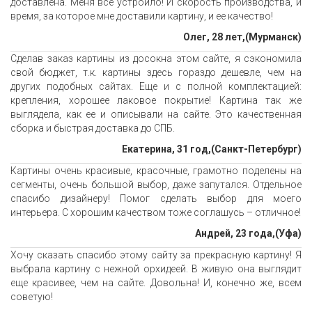
доставлена. Меня все устроило! И скорость производства, и
время, за которое мне доставили картину, и ее качество!
Олег, 28 лет,(Мурманск)
Сделав заказ картины из досокна этом сайте, я сэкономила
свой бюджет, т.к. картины здесь гораздо дешевле, чем на
других подобных сайтах. Еще и с полной комплектацией:
крепления, хорошее лаковое покрытие! Картина так же
выглядела, как ее и описывали на сайте. Это качественная
сборка и быстрая доставка до СПБ.
Екатерина, 31 год,(Санкт-Петербург)
Картины очень красивые, красочные, грамотно поделены на
сегменты, очень большой выбор, даже запутался. Отдельное
спасибо дизайнеру! Помог сделать выбор для моего
интерьера. С хорошим качеством тоже соглашусь – отличное!
Андрей, 23 года,(Уфа)
Хочу сказать спасибо этому сайту за прекрасную картину! Я
выбрала картину с нежной орхидеей. В живую она выглядит
еще красивее, чем на сайте. Довольна! И, конечно же, всем
советую!