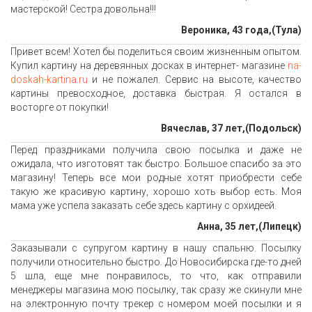
мастерской! Сестра довольна!!!
Вероника, 43 года,(Тула)
Привет всем! Хотел бы поделиться своим жизненным опытом.
Купил картину на деревянных досках в интернет- магазине
na-
doskah-kartina.ru
и не пожалел. Сервис на высоте, качество
картины превосходное, доставка быстрая. Я остался в
восторге от покупки!
Вячеслав, 37 лет,(Подольск)
Перед праздниками получила свою посылка и даже не
ожидала, что изготовят так быстро. Большое спасибо за это
магазину! Теперь все мои родные хотят приобрести себе
такую же красивую картину, хорошо хоть выбор есть. Моя
мама уже успела заказать себе здесь картину с орхидеей.
Анна, 35 лет,(Липецк)
Заказывали с супругом картину в нашу спальню. Посылку
получили относительно быстро. До Новосибирска где-то дней
5 шла, еще мне понравилось, то что, как отправили
менеджеры магазина мою посылку, так сразу же скинули мне
на электронную почту трекер с номером моей посылки и я