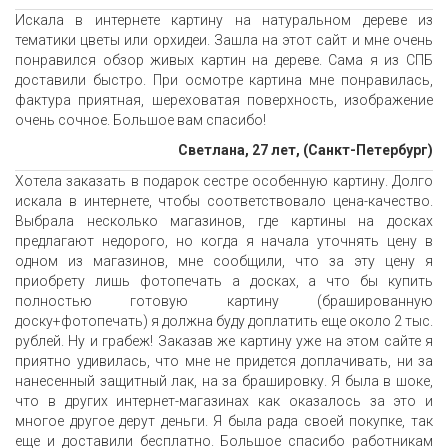
Искала в интернете картину на натуральном дереве из
тематики цветы или орхидеи. Зашла на этот сайт и мне очень
понравился обзор живых картин на дереве. Сама я из СПБ
доставили быстро. При осмотре картина мне понравилась,
фактура приятная, шереховатая поверхность, изображение
очень сочное. Большое вам спасибо!
Светлана, 27 лет, (Санкт-Петербург)
Хотела заказать в подарок сестре особенную картину. Долго
искала в интернете, чтобы соответствовало цена-качество.
Выбрала несколько магазинов, где картины на досках
предлагают недорого, но когда я начала уточнять цену в
одном из магазинов, мне сообщили, что за эту цену я
приобрету лишь фотопечать а досках, а что бы купить
полностью готовую картину (брашированную
доску+фотопечать) я должна буду доплатить еще около 2 тыс.
рублей. Ну и грабеж! Заказав же картину уже на этом сайте я
приятно удивилась, что мне не придется доплачивать, ни за
нанесенный защитный лак, на за брашировку. Я была в шоке,
что в других интернет-магазинах как оказалось за это и
многое другое дерут деньги. Я была рада своей покупке, так
еще и доставили бесплатно. Большое спасибо работникам