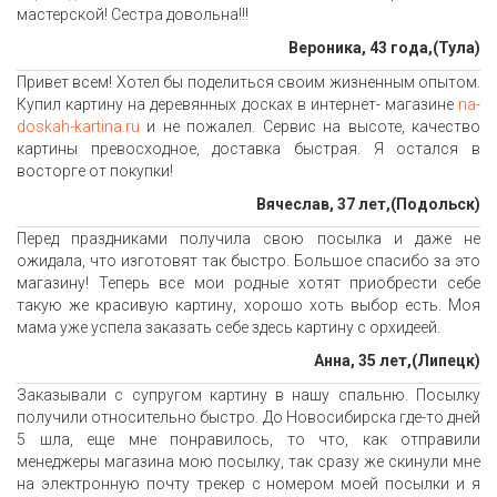
мастерской! Сестра довольна!!!
Вероника, 43 года,(Тула)
Привет всем! Хотел бы поделиться своим жизненным опытом.
Купил картину на деревянных досках в интернет- магазине
na-
doskah-kartina.ru
и не пожалел. Сервис на высоте, качество
картины превосходное, доставка быстрая. Я остался в
восторге от покупки!
Вячеслав, 37 лет,(Подольск)
Перед праздниками получила свою посылка и даже не
ожидала, что изготовят так быстро. Большое спасибо за это
магазину! Теперь все мои родные хотят приобрести себе
такую же красивую картину, хорошо хоть выбор есть. Моя
мама уже успела заказать себе здесь картину с орхидеей.
Анна, 35 лет,(Липецк)
Заказывали с супругом картину в нашу спальню. Посылку
получили относительно быстро. До Новосибирска где-то дней
5 шла, еще мне понравилось, то что, как отправили
менеджеры магазина мою посылку, так сразу же скинули мне
на электронную почту трекер с номером моей посылки и я