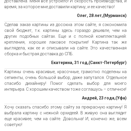
доставлена. Меня все устроило! И скорость производства, и
время, за которое мне доставили картину, и ее качество!
Олег, 28 лет,(Мурманск)
Сделав заказ картины из досокна этом сайте, я сэкономила
свой бюджет, т.к. картины здесь гораздо дешевле, чем на
других подобных сайтах. Еще и с полной комплектацией:
крепления, хорошее лаковое покрытие! Картина так же
выглядела, как ее и описывали на сайте. Это качественная
сборка и быстрая доставка до СПБ.
Екатерина, 31 год,(Санкт-Петербург)
Картины очень красивые, красочные, грамотно поделены на
сегменты, очень большой выбор, даже запутался. Отдельное
спасибо дизайнеру! Помог сделать выбор для моего
интерьера. С хорошим качеством тоже соглашусь – отличное!
Андрей, 23 года,(Уфа)
Хочу сказать спасибо этому сайту за прекрасную картину! Я
выбрала картину с нежной орхидеей. В живую она выглядит
еще красивее, чем на сайте. Довольна! И, конечно же, всем
советую!