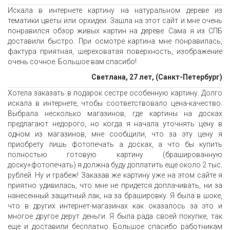
Искала в интернете картину на натуральном дереве из
тематики цветы или орхидеи. Зашла на этот сайт и мне очень
понравился обзор живых картин на дереве. Сама я из СПБ
доставили быстро. При осмотре картина мне понравилась,
фактура приятная, шереховатая поверхность, изображение
очень сочное. Большое вам спасибо!
Светлана, 27 лет, (Санкт-Петербург)
Хотела заказать в подарок сестре особенную картину. Долго
искала в интернете, чтобы соответствовало цена-качество.
Выбрала несколько магазинов, где картины на досках
предлагают недорого, но когда я начала уточнять цену в
одном из магазинов, мне сообщили, что за эту цену я
приобрету лишь фотопечать а досках, а что бы купить
полностью готовую картину (брашированную
доску+фотопечать) я должна буду доплатить еще около 2 тыс.
рублей. Ну и грабеж! Заказав же картину уже на этом сайте я
приятно удивилась, что мне не придется доплачивать, ни за
нанесенный защитный лак, на за брашировку. Я была в шоке,
что в других интернет-магазинах как оказалось за это и
многое другое дерут деньги. Я была рада своей покупке, так
еще и доставили бесплатно. Большое спасибо работникам