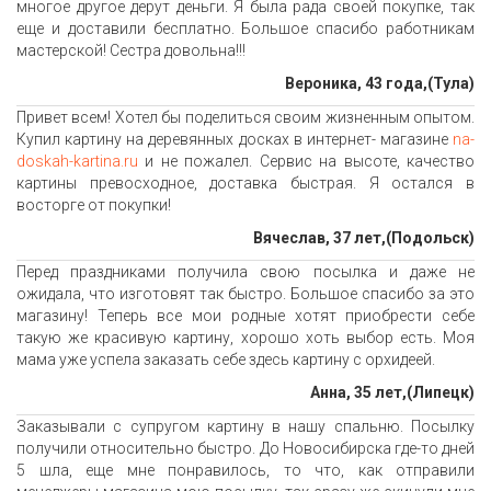
многое другое дерут деньги. Я была рада своей покупке, так
еще и доставили бесплатно. Большое спасибо работникам
мастерской! Сестра довольна!!!
Вероника, 43 года,(Тула)
Привет всем! Хотел бы поделиться своим жизненным опытом.
Купил картину на деревянных досках в интернет- магазине
na-
doskah-kartina.ru
и не пожалел. Сервис на высоте, качество
картины превосходное, доставка быстрая. Я остался в
восторге от покупки!
Вячеслав, 37 лет,(Подольск)
Перед праздниками получила свою посылка и даже не
ожидала, что изготовят так быстро. Большое спасибо за это
магазину! Теперь все мои родные хотят приобрести себе
такую же красивую картину, хорошо хоть выбор есть. Моя
мама уже успела заказать себе здесь картину с орхидеей.
Анна, 35 лет,(Липецк)
Заказывали с супругом картину в нашу спальню. Посылку
получили относительно быстро. До Новосибирска где-то дней
5 шла, еще мне понравилось, то что, как отправили