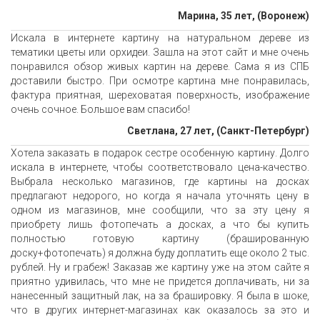
Марина, 35 лет, (Воронеж)
Искала в интернете картину на натуральном дереве из
тематики цветы или орхидеи. Зашла на этот сайт и мне очень
понравился обзор живых картин на дереве. Сама я из СПБ
доставили быстро. При осмотре картина мне понравилась,
фактура приятная, шереховатая поверхность, изображение
очень сочное. Большое вам спасибо!
Светлана, 27 лет, (Санкт-Петербург)
Хотела заказать в подарок сестре особенную картину. Долго
искала в интернете, чтобы соответствовало цена-качество.
Выбрала несколько магазинов, где картины на досках
предлагают недорого, но когда я начала уточнять цену в
одном из магазинов, мне сообщили, что за эту цену я
приобрету лишь фотопечать а досках, а что бы купить
полностью готовую картину (брашированную
доску+фотопечать) я должна буду доплатить еще около 2 тыс.
рублей. Ну и грабеж! Заказав же картину уже на этом сайте я
приятно удивилась, что мне не придется доплачивать, ни за
нанесенный защитный лак, на за брашировку. Я была в шоке,
что в других интернет-магазинах как оказалось за это и