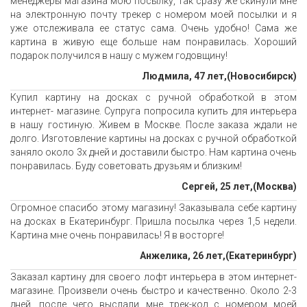
менеджеры магазина мою посылку, так сразу же скинули мне
на электронную почту трекер с номером моей посылки и я
уже отслеживала ее статус сама. Очень удобно! Сама же
картина в живую еще больше нам понравилась. Хороший
подарок получился в нашу с мужем годовщину!
Людмила, 47 лет,(Новосибирск)
Купил картину на досках с ручной обработкой в этом
интернет- магазине. Супруга попросила купить для интерьера
в нашу гостиную. Живем в Москве. После заказа ждали не
долго. Изготовление картины на досках с ручной обработкой
заняло около 3х дней и доставили быстро. Нам картина очень
понравилась. Буду советовать друзьям и близким!
Сергей, 25 лет,(Москва)
Огромное спасибо этому магазину! Заказывала себе картину
на досках в Екатеринбург. Пришла посылка через 1,5 недели.
Картина мне очень понравилась! Я в восторге!
Анжелика, 26 лет,(Екатеринбург)
Заказал картину для своего лофт интерьера в этом интернет-
магазине. Произвели очень быстро и качественно. Около 2-3
дней, после чего выслали мне трек-код с номером моей