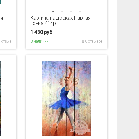
яя
Картина на досках Парная
гонка 414p
1 430 руб
 отзыв
В наличии
0 отзывов