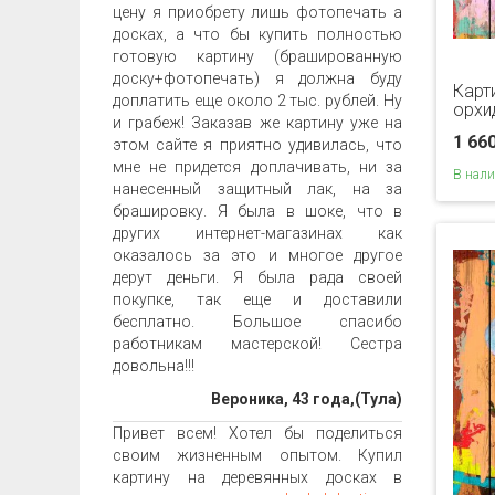
цену я приобрету лишь фотопечать а
досках, а что бы купить полностью
готовую картину (брашированную
доску+фотопечать) я должна буду
Карт
доплатить еще около 2 тыс. рублей. Ну
орхи
и грабеж! Заказав же картину уже на
1 66
этом сайте я приятно удивилась, что
мне не придется доплачивать, ни за
В нал
нанесенный защитный лак, на за
брашировку. Я была в шоке, что в
других интернет-магазинах как
оказалось за это и многое другое
дерут деньги. Я была рада своей
покупке, так еще и доставили
бесплатно. Большое спасибо
работникам мастерской! Сестра
довольна!!!
Вероника, 43 года,(Тула)
Привет всем! Хотел бы поделиться
своим жизненным опытом. Купил
картину на деревянных досках в