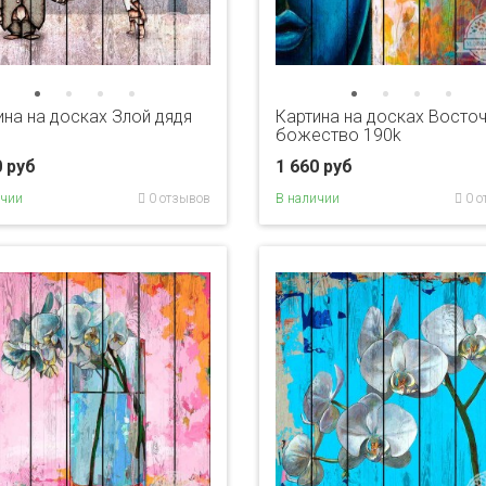
ина на досках Злой дядя
Картина на досках Восто
божество 190k
0 руб
1 660 руб
ичии
0 отзывов
В наличии
0 о