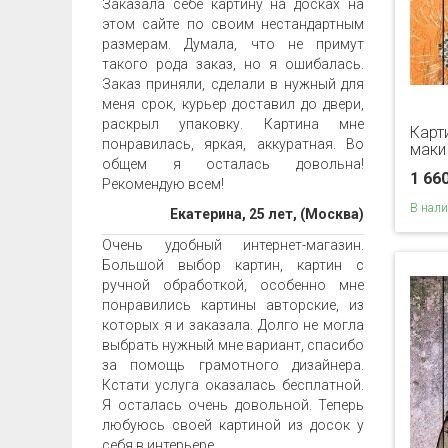
Заказала себе картину на досках на
этом сайте по своим нестандартным
размерам. Думала, что не примут
такого рода заказ, но я ошибалась.
Заказ приняли, сделали в нужный для
меня срок, курьер доставил до двери,
раскрыл упаковку. Картина мне
Карт
понравилась, яркая, аккуратная. Во
маки
общем я осталась довольна!
1 66
Рекомендую всем!
В нал
Екатерина, 25 лет, (Москва)
Очень удобный интернет-магазин.
Большой выбор картин, картин с
ручной обработкой, особенно мне
понравились картины авторские, из
которых я и заказала. Долго не могла
выбрать нужный мне вариант, спасибо
за помощь грамотного дизайнера.
Кстати услуга оказалась бесплатной.
Я осталась очень довольной. Теперь
любуюсь своей картиной из досок у
себя в интерьере.