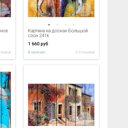
чное
Картина на досках Большой
слон 241k
1 660 руб
тзывов
В наличии
0 отзывов