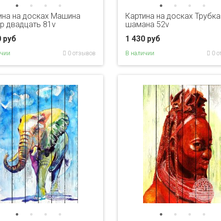
ина на досках Машина
Картина на досках Трубка
р двадцать 81v
шамана 52v
0 руб
1 430 руб
ичии
0 отзывов
В наличии
0 о