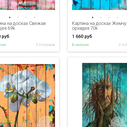
ина на досках Свежая
Картина на досках Жемч
дея 69k
орхидея 70k
0 руб
1 660 руб
ичии
0 отзывов
В наличии
0 о