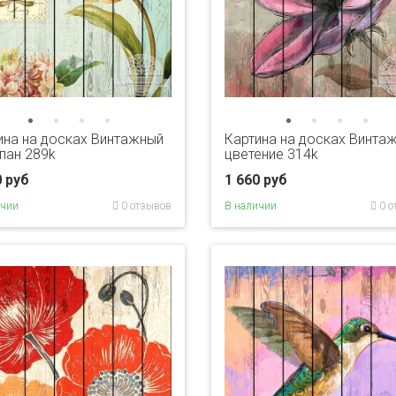
ина на досках Винтажный
Картина на досках Винта
пан 289k
цветение 314k
0 руб
1 660 руб
ичии
0 отзывов
В наличии
0 о