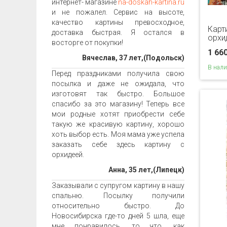
интернет- магазине
na-doskah-kartina.ru
и не пожалел. Сервис на высоте,
качество картины превосходное,
Карт
доставка быстрая. Я остался в
орхи
восторге от покупки!
1 66
Вячеслав, 37 лет,(Подольск)
В нал
Перед праздниками получила свою
посылка и даже не ожидала, что
изготовят так быстро. Большое
спасибо за это магазину! Теперь все
мои родные хотят приобрести себе
такую же красивую картину, хорошо
хоть выбор есть. Моя мама уже успела
заказать себе здесь картину с
орхидеей.
Анна, 35 лет,(Липецк)
Заказывали с супругом картину в нашу
спальню. Посылку получили
относительно быстро. До
Новосибирска где-то дней 5 шла, еще
мне понравилось, то что, как