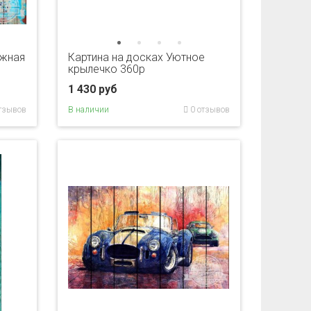
ужная
Картина на досках Уютное
крылечко 360p
1 430 руб
тзывов
В наличии
0 отзывов