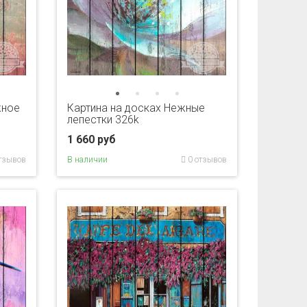
жное
Картина на досках Нежные
лепестки 326k
1 660 руб
тзывов
В наличии
0 отзывов