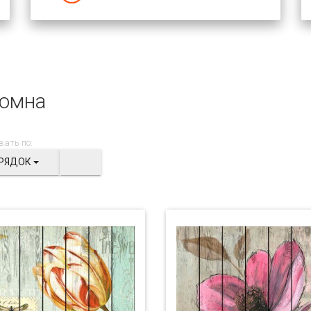
омна
вать по:
РЯДОК