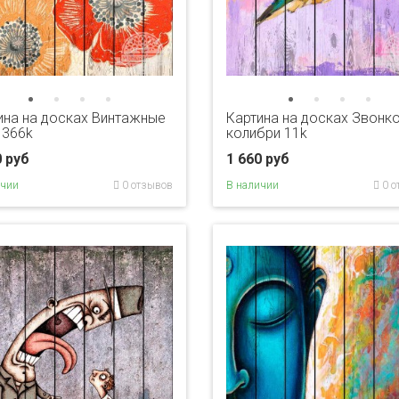
ина на досках Винтажные
Картина на досках Звонк
 366k
колибри 11k
0 руб
1 660 руб
ичии
0 отзывов
В наличии
0 о