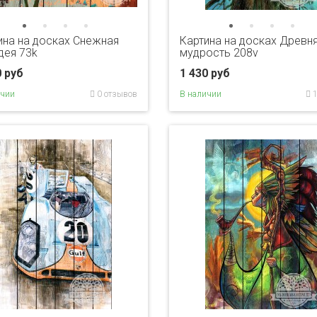
ина на досках Снежная
Картина на досках Древн
дея 73k
мудрость 208v
0 руб
1 430 руб
ичии
0 отзывов
В наличии
1