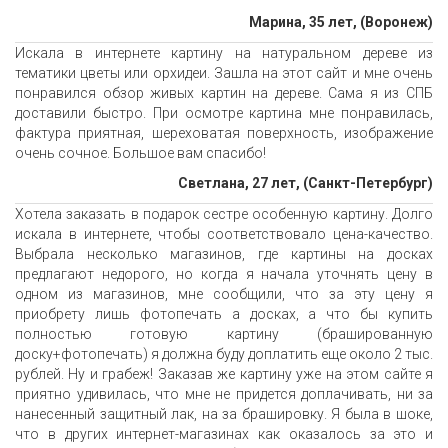
Марина, 35 лет, (Воронеж)
Искала в интернете картину на натуральном дереве из
тематики цветы или орхидеи. Зашла на этот сайт и мне очень
понравился обзор живых картин на дереве. Сама я из СПБ
доставили быстро. При осмотре картина мне понравилась,
фактура приятная, шереховатая поверхность, изображение
очень сочное. Большое вам спасибо!
Светлана, 27 лет, (Санкт-Петербург)
Хотела заказать в подарок сестре особенную картину. Долго
искала в интернете, чтобы соответствовало цена-качество.
Выбрала несколько магазинов, где картины на досках
предлагают недорого, но когда я начала уточнять цену в
одном из магазинов, мне сообщили, что за эту цену я
приобрету лишь фотопечать а досках, а что бы купить
полностью готовую картину (брашированную
доску+фотопечать) я должна буду доплатить еще около 2 тыс.
рублей. Ну и грабеж! Заказав же картину уже на этом сайте я
приятно удивилась, что мне не придется доплачивать, ни за
нанесенный защитный лак, на за брашировку. Я была в шоке,
что в других интернет-магазинах как оказалось за это и