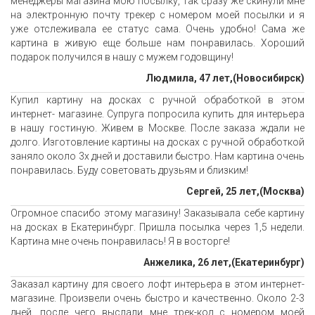
менеджеры магазина мою посылку, так сразу же скинули мне
на электронную почту трекер с номером моей посылки и я
уже отслеживала ее статус сама. Очень удобно! Сама же
картина в живую еще больше нам понравилась. Хороший
подарок получился в нашу с мужем годовщину!
Людмила, 47 лет,(Новосибирск)
Купил картину на досках с ручной обработкой в этом
интернет- магазине. Супруга попросила купить для интерьера
в нашу гостиную. Живем в Москве. После заказа ждали не
долго. Изготовление картины на досках с ручной обработкой
заняло около 3х дней и доставили быстро. Нам картина очень
понравилась. Буду советовать друзьям и близким!
Сергей, 25 лет,(Москва)
Огромное спасибо этому магазину! Заказывала себе картину
на досках в Екатеринбург. Пришла посылка через 1,5 недели.
Картина мне очень понравилась! Я в восторге!
Анжелика, 26 лет,(Екатеринбург)
Заказал картину для своего лофт интерьера в этом интернет-
магазине. Произвели очень быстро и качественно. Около 2-3
дней, после чего выслали мне трек-код с номером моей