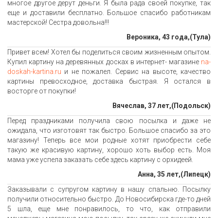
многое другое дерут деньги. Я была рада своей покупке, так
еще и доставили бесплатно. Большое спасибо работникам
мастерской! Сестра довольна!!!
Вероника, 43 года,(Тула)
Привет всем! Хотел бы поделиться своим жизненным опытом.
Купил картину на деревянных досках в интернет- магазине
na-
doskah-kartina.ru
и не пожалел. Сервис на высоте, качество
картины превосходное, доставка быстрая. Я остался в
восторге от покупки!
Вячеслав, 37 лет,(Подольск)
Перед праздниками получила свою посылка и даже не
ожидала, что изготовят так быстро. Большое спасибо за это
магазину! Теперь все мои родные хотят приобрести себе
такую же красивую картину, хорошо хоть выбор есть. Моя
мама уже успела заказать себе здесь картину с орхидеей.
Анна, 35 лет,(Липецк)
Заказывали с супругом картину в нашу спальню. Посылку
получили относительно быстро. До Новосибирска где-то дней
5 шла, еще мне понравилось, то что, как отправили