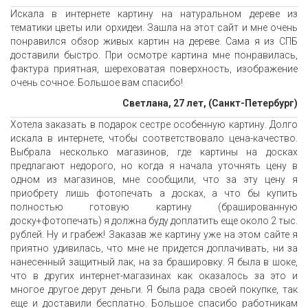
Искала в интернете картину на натуральном дереве из
тематики цветы или орхидеи. Зашла на этот сайт и мне очень
понравился обзор живых картин на дереве. Сама я из СПБ
доставили быстро. При осмотре картина мне понравилась,
фактура приятная, шереховатая поверхность, изображение
очень сочное. Большое вам спасибо!
Светлана, 27 лет, (Санкт-Петербург)
Хотела заказать в подарок сестре особенную картину. Долго
искала в интернете, чтобы соответствовало цена-качество.
Выбрала несколько магазинов, где картины на досках
предлагают недорого, но когда я начала уточнять цену в
одном из магазинов, мне сообщили, что за эту цену я
приобрету лишь фотопечать а досках, а что бы купить
полностью готовую картину (брашированную
доску+фотопечать) я должна буду доплатить еще около 2 тыс.
рублей. Ну и грабеж! Заказав же картину уже на этом сайте я
приятно удивилась, что мне не придется доплачивать, ни за
нанесенный защитный лак, на за брашировку. Я была в шоке,
что в других интернет-магазинах как оказалось за это и
многое другое дерут деньги. Я была рада своей покупке, так
еще и доставили бесплатно. Большое спасибо работникам