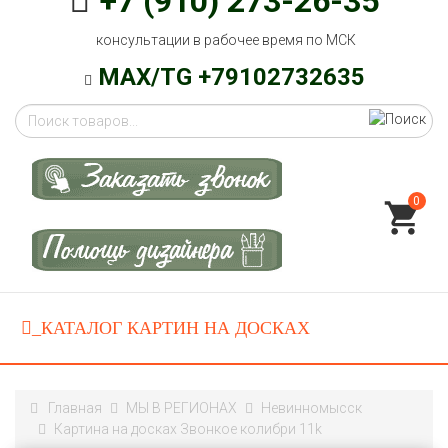
+7 (910) 273-26-35
консультации в рабочее время по МСК
MAX/TG +79102732635
0
Главная
МЫ В РЕГИОНАХ
Невинномысск
Картина на досках Звонкое колибри 11k