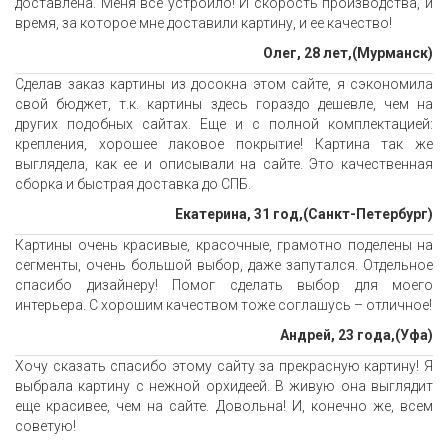
доставлена. Меня все устроило! И скорость производства, и
время, за которое мне доставили картину, и ее качество!
Олег, 28 лет,(Мурманск)
Сделав заказ картины из досокна этом сайте, я сэкономила
свой бюджет, т.к. картины здесь гораздо дешевле, чем на
других подобных сайтах. Еще и с полной комплектацией:
крепления, хорошее лаковое покрытие! Картина так же
выглядела, как ее и описывали на сайте. Это качественная
сборка и быстрая доставка до СПБ.
Екатерина, 31 год,(Санкт-Петербург)
Картины очень красивые, красочные, грамотно поделены на
сегменты, очень большой выбор, даже запутался. Отдельное
спасибо дизайнеру! Помог сделать выбор для моего
интерьера. С хорошим качеством тоже соглашусь – отличное!
Андрей, 23 года,(Уфа)
Хочу сказать спасибо этому сайту за прекрасную картину! Я
выбрала картину с нежной орхидеей. В живую она выглядит
еще красивее, чем на сайте. Довольна! И, конечно же, всем
советую!