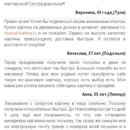
мастерской! Сестра довольна!!!
Вероника, 43 года,(Тула)
Привет всем! Хотел бы поделиться своим жизненным опытом.
Купил картину на деревянных досках в интернет- магазине
na-
doskah-kartina.ru
и не пожалел. Сервис на высоте, качество
картины превосходное, доставка быстрая. Я остался в
восторге от покупки!
Вячеслав, 37 лет,(Подольск)
Перед праздниками получила свою посылка и даже не
ожидала, что изготовят так быстро. Большое спасибо за это
магазину! Теперь все мои родные хотят приобрести себе
такую же красивую картину, хорошо хоть выбор есть. Моя
мама уже успела заказать себе здесь картину с орхидеей.
Анна, 35 лет,(Липецк)
Заказывали с супругом картину в нашу спальню. Посылку
получили относительно быстро. До Новосибирска где-то дней
5 шла, еще мне понравилось, то что, как отправили
менеджеры магазина мою посылку, так сразу же скинули мне
на электронную почту трекер с номером моей посылки и я