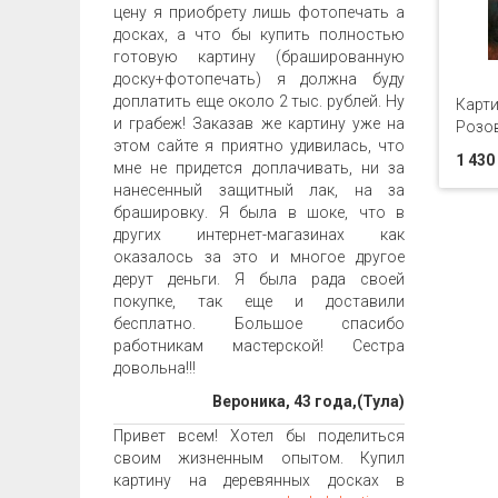
цену я приобрету лишь фотопечать а
досках, а что бы купить полностью
готовую картину (брашированную
доску+фотопечать) я должна буду
доплатить еще около 2 тыс. рублей. Ну
Карти
и грабеж! Заказав же картину уже на
Розо
этом сайте я приятно удивилась, что
1 430
мне не придется доплачивать, ни за
нанесенный защитный лак, на за
брашировку. Я была в шоке, что в
других интернет-магазинах как
оказалось за это и многое другое
дерут деньги. Я была рада своей
покупке, так еще и доставили
бесплатно. Большое спасибо
работникам мастерской! Сестра
довольна!!!
Вероника, 43 года,(Тула)
Привет всем! Хотел бы поделиться
своим жизненным опытом. Купил
картину на деревянных досках в