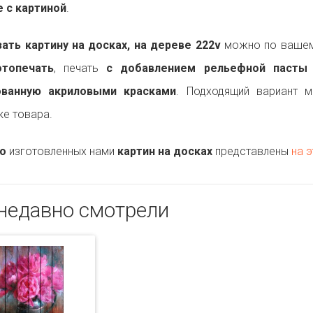
 с картиной
.
ть картину на досках, на дереве 222v
можно по вашему
топечать
, печать
с добавлением рельефной пасты
ованную акриловыми красками
. Подходящий вариант 
ке товара.
о
изготовленных нами
картин на досках
представлены
на э
недавно смотрели