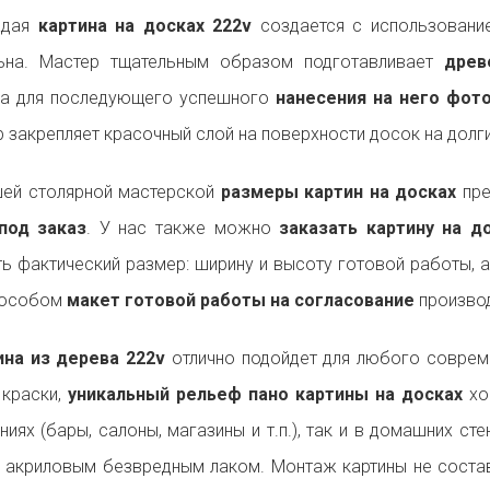
ждая
картина на досках 222v
создается с использование
льна. Мастер тщательным образом подготавливает
древ
на для последующего успешного
нанесения на него фот
р закрепляет красочный слой на поверхности досок на долги
ей столярной мастерской
размеры картин на досках
пре
под заказ
. У нас также можно
заказать картину на 
ь фактический размер: ширину и высоту готовой работы, 
пособом
макет готовой работы на согласование
производ
на из дерева 222v
отлично подойдет для любого совре
 краски,
уникальный рельеф пано картины на досках
хо
ниях (бары, салоны, магазины и т.п.), так и в домашних ст
 акриловым безвредным лаком. Монтаж картины не состав