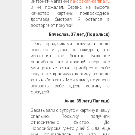
интернет- магазине
na-doskah-kartina.ru
и не пожалел. Сервис на высоте,
качество картины превосходное,
доставка быстрая. Я остался в
восторге от покупки!
Вячеслав, 37 лет,(Подольск)
Перед праздниками получила свою
посылка и даже не ожидала, что
изготовят так быстро. Большое
спасибо за это магазину! Теперь все
мои родные хотят приобрести себе
такую же красивую картину, хорошо
хоть выбор есть. Моя мама уже успела
заказать себе здесь картину с
орхидеей.
Анна, 35 лет,(Липецк)
Заказывали с супругом картину в нашу
спальню. Посылку получили
относительно быстро. До
Новосибирска где-то дней 5 шла, еще
мне понравилось, то что, как