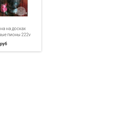
на на досках
вые пионы 222v
 руб