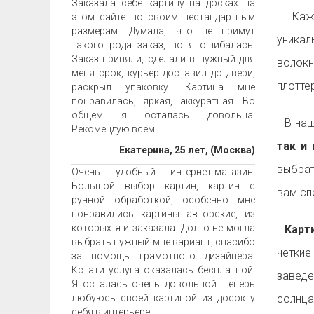
Заказала себе картину на досках на
Ка
этом сайте по своим нестандартным
размерам. Думала, что не примут
уника
такого рода заказ, но я ошибалась.
Заказ приняли, сделали в нужный для
волок
меня срок, курьер доставил до двери,
плотте
раскрыл упаковку. Картина мне
понравилась, яркая, аккуратная. Во
общем я осталась довольна!
В наш
Рекомендую всем!
так и 
Екатерина, 25 лет, (Москва)
выбрат
Очень удобный интернет-магазин.
Большой выбор картин, картин с
вам с
ручной обработкой, особенно мне
понравились картины авторские, из
которых я и заказала. Долго не могла
Карти
выбрать нужный мне вариант, спасибо
четкие
за помощь грамотного дизайнера.
Кстати услуга оказалась бесплатной.
заведе
Я осталась очень довольной. Теперь
любуюсь своей картиной из досок у
солнца
себя в интерьере.