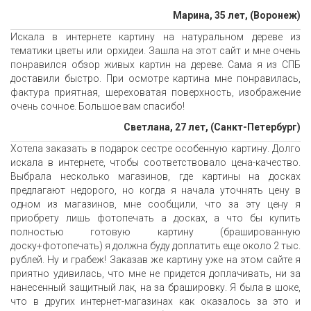
Марина, 35 лет, (Воронеж)
Искала в интернете картину на натуральном дереве из
тематики цветы или орхидеи. Зашла на этот сайт и мне очень
понравился обзор живых картин на дереве. Сама я из СПБ
доставили быстро. При осмотре картина мне понравилась,
фактура приятная, шереховатая поверхность, изображение
очень сочное. Большое вам спасибо!
Светлана, 27 лет, (Санкт-Петербург)
Хотела заказать в подарок сестре особенную картину. Долго
искала в интернете, чтобы соответствовало цена-качество.
Выбрала несколько магазинов, где картины на досках
предлагают недорого, но когда я начала уточнять цену в
одном из магазинов, мне сообщили, что за эту цену я
приобрету лишь фотопечать а досках, а что бы купить
полностью готовую картину (брашированную
доску+фотопечать) я должна буду доплатить еще около 2 тыс.
рублей. Ну и грабеж! Заказав же картину уже на этом сайте я
приятно удивилась, что мне не придется доплачивать, ни за
нанесенный защитный лак, на за брашировку. Я была в шоке,
что в других интернет-магазинах как оказалось за это и