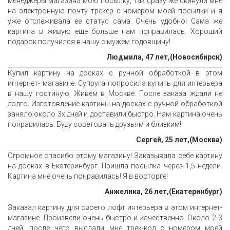
менеджеры магазина мою посылку, так сразу же скинули мне
на электронную почту трекер с номером моей посылки и я
уже отслеживала ее статус сама. Очень удобно! Сама же
картина в живую еще больше нам понравилась. Хороший
подарок получился в нашу с мужем годовщину!
Людмила, 47 лет,(Новосибирск)
Купил картину на досках с ручной обработкой в этом
интернет- магазине. Супруга попросила купить для интерьера
в нашу гостиную. Живем в Москве. После заказа ждали не
долго. Изготовление картины на досках с ручной обработкой
заняло около 3х дней и доставили быстро. Нам картина очень
понравилась. Буду советовать друзьям и близким!
Сергей, 25 лет,(Москва)
Огромное спасибо этому магазину! Заказывала себе картину
на досках в Екатеринбург. Пришла посылка через 1,5 недели.
Картина мне очень понравилась! Я в восторге!
Анжелика, 26 лет,(Екатеринбург)
Заказал картину для своего лофт интерьера в этом интернет-
магазине. Произвели очень быстро и качественно. Около 2-3
дней, после чего выслали мне трек-код с номером моей