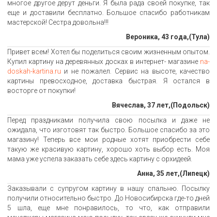
многое другое дерут деньги. Я была рада своей покупке, так
еще и доставили бесплатно. Большое спасибо работникам
мастерской! Сестра довольна!!!
Вероника, 43 года,(Тула)
Привет всем! Хотел бы поделиться своим жизненным опытом.
Купил картину на деревянных досках в интернет- магазине
na-
doskah-kartina.ru
и не пожалел. Сервис на высоте, качество
картины превосходное, доставка быстрая. Я остался в
восторге от покупки!
Вячеслав, 37 лет,(Подольск)
Перед праздниками получила свою посылка и даже не
ожидала, что изготовят так быстро. Большое спасибо за это
магазину! Теперь все мои родные хотят приобрести себе
такую же красивую картину, хорошо хоть выбор есть. Моя
мама уже успела заказать себе здесь картину с орхидеей.
Анна, 35 лет,(Липецк)
Заказывали с супругом картину в нашу спальню. Посылку
получили относительно быстро. До Новосибирска где-то дней
5 шла, еще мне понравилось, то что, как отправили