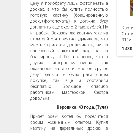
цену я приобрету лишь фотопечать а
досках, а что бы купить полностью
готовую картину (брашированную
доску+фотопечать) я должна буду
доплатить еще около 2 тыс. рублей. Ну
Карти
и грабеж! Заказав же картину уже на
Стату
этом сайте я приятно удивилась, что
311v
мне не придется доплачивать, ни за
1 430
нанесенный защитный лак, на за
брашировку. Я была в шоке, что в
других интернет-магазинах как
оказалось за это и многое другое
дерут деньги. Я была рада своей
покупке, так еще и доставили
бесплатно. Большое спасибо
работникам мастерской! Сестра
довольна!!!
Вероника, 43 года,(Тула)
Привет всем! Хотел бы поделиться
своим жизненным опытом. Купил
картину на деревянных досках в