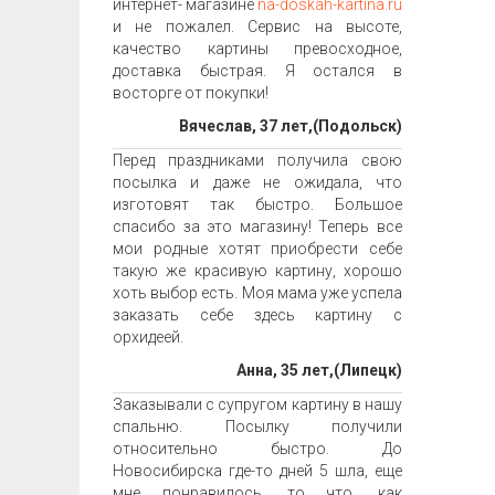
интернет- магазине
na-doskah-kartina.ru
и не пожалел. Сервис на высоте,
качество картины превосходное,
доставка быстрая. Я остался в
восторге от покупки!
Вячеслав, 37 лет,(Подольск)
Перед праздниками получила свою
посылка и даже не ожидала, что
изготовят так быстро. Большое
спасибо за это магазину! Теперь все
мои родные хотят приобрести себе
такую же красивую картину, хорошо
хоть выбор есть. Моя мама уже успела
заказать себе здесь картину с
орхидеей.
Анна, 35 лет,(Липецк)
Заказывали с супругом картину в нашу
спальню. Посылку получили
относительно быстро. До
Новосибирска где-то дней 5 шла, еще
мне понравилось, то что, как