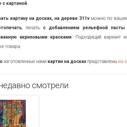
 с картиной
.
ть картину на досках, на дереве 311v
можно по вашему
топечать
, печать
с добавлением рельефной пасты
ованную акриловыми красками
. Подходящий вариант 
ке товара.
о
изготовленных нами
картин на досках
представлены
на э
недавно смотрели