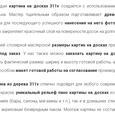
ждая
картина на досках 311v
создается с использование
льна. Мастер тщательным образом подготавливает
древ
на для последующего успешного
нанесения на него фот
р закрепляет красочный слой на поверхности досок на долги
ей столярной мастерской
размеры картин на досках
пре
под заказ
. У нас также можно
заказать картину на 
ь фактический размер: ширину и высоту готовой работы, 
пособом
макет готовой работы на согласование
производ
на из дерева 311v
отлично подойдет для любого совре
 краски,
уникальный рельеф пано картины на досках
хо
ниях (бары, салоны, магазины и т.п.), так и в домашних ст
 акриловым безвредным лаком. Монтаж картины не состав