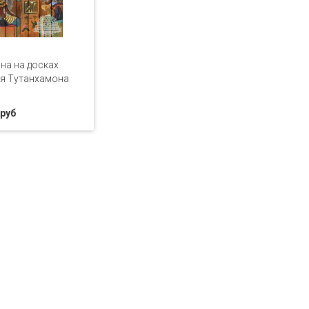
на на досках
я Тутанхамона
 руб