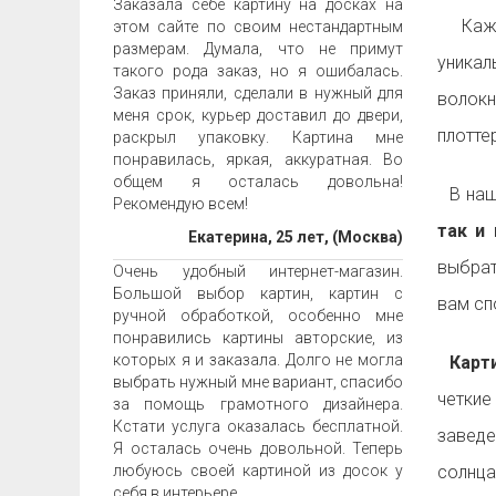
Заказала себе картину на досках на
Ка
этом сайте по своим нестандартным
размерам. Думала, что не примут
уника
такого рода заказ, но я ошибалась.
Заказ приняли, сделали в нужный для
волок
меня срок, курьер доставил до двери,
плотте
раскрыл упаковку. Картина мне
понравилась, яркая, аккуратная. Во
общем я осталась довольна!
В наш
Рекомендую всем!
так и 
Екатерина, 25 лет, (Москва)
выбрат
Очень удобный интернет-магазин.
Большой выбор картин, картин с
вам с
ручной обработкой, особенно мне
понравились картины авторские, из
которых я и заказала. Долго не могла
Карти
выбрать нужный мне вариант, спасибо
четкие
за помощь грамотного дизайнера.
Кстати услуга оказалась бесплатной.
заведе
Я осталась очень довольной. Теперь
любуюсь своей картиной из досок у
солнца
себя в интерьере.