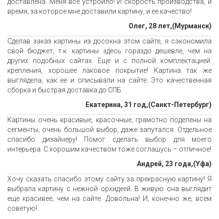
доставлена. Меня все устроило! И скорость производства, и
время, за которое мне доставили картину, и ее качество!
Олег, 28 лет,(Мурманск)
Сделав заказ картины из досокна этом сайте, я сэкономила
свой бюджет, т.к. картины здесь гораздо дешевле, чем на
других подобных сайтах. Еще и с полной комплектацией:
крепления, хорошее лаковое покрытие! Картина так же
выглядела, как ее и описывали на сайте. Это качественная
сборка и быстрая доставка до СПБ.
Екатерина, 31 год,(Санкт-Петербург)
Картины очень красивые, красочные, грамотно поделены на
сегменты, очень большой выбор, даже запутался. Отдельное
спасибо дизайнеру! Помог сделать выбор для моего
интерьера. С хорошим качеством тоже соглашусь – отличное!
Андрей, 23 года,(Уфа)
Хочу сказать спасибо этому сайту за прекрасную картину! Я
выбрала картину с нежной орхидеей. В живую она выглядит
еще красивее, чем на сайте. Довольна! И, конечно же, всем
советую!