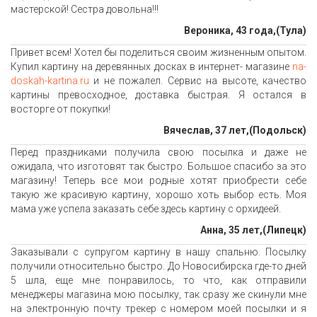
мастерской! Сестра довольна!!!
Вероника, 43 года,(Тула)
Привет всем! Хотел бы поделиться своим жизненным опытом.
Купил картину на деревянных досках в интернет- магазине
na-
doskah-kartina.ru
и не пожалел. Сервис на высоте, качество
картины превосходное, доставка быстрая. Я остался в
восторге от покупки!
Вячеслав, 37 лет,(Подольск)
Перед праздниками получила свою посылка и даже не
ожидала, что изготовят так быстро. Большое спасибо за это
магазину! Теперь все мои родные хотят приобрести себе
такую же красивую картину, хорошо хоть выбор есть. Моя
мама уже успела заказать себе здесь картину с орхидеей.
Анна, 35 лет,(Липецк)
Заказывали с супругом картину в нашу спальню. Посылку
получили относительно быстро. До Новосибирска где-то дней
5 шла, еще мне понравилось, то что, как отправили
менеджеры магазина мою посылку, так сразу же скинули мне
на электронную почту трекер с номером моей посылки и я