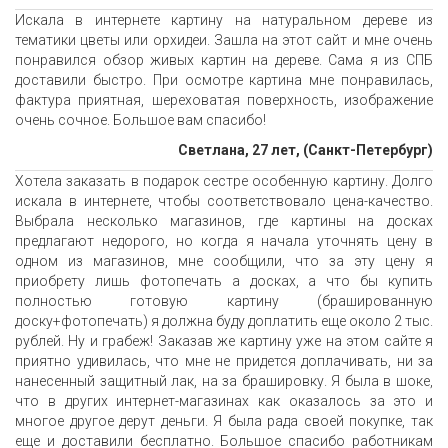
Искала в интернете картину на натуральном дереве из
тематики цветы или орхидеи. Зашла на этот сайт и мне очень
понравился обзор живых картин на дереве. Сама я из СПБ
доставили быстро. При осмотре картина мне понравилась,
фактура приятная, шереховатая поверхность, изображение
очень сочное. Большое вам спасибо!
Светлана, 27 лет, (Санкт-Петербург)
Хотела заказать в подарок сестре особенную картину. Долго
искала в интернете, чтобы соответствовало цена-качество.
Выбрала несколько магазинов, где картины на досках
предлагают недорого, но когда я начала уточнять цену в
одном из магазинов, мне сообщили, что за эту цену я
приобрету лишь фотопечать а досках, а что бы купить
полностью готовую картину (брашированную
доску+фотопечать) я должна буду доплатить еще около 2 тыс.
рублей. Ну и грабеж! Заказав же картину уже на этом сайте я
приятно удивилась, что мне не придется доплачивать, ни за
нанесенный защитный лак, на за брашировку. Я была в шоке,
что в других интернет-магазинах как оказалось за это и
многое другое дерут деньги. Я была рада своей покупке, так
еще и доставили бесплатно. Большое спасибо работникам