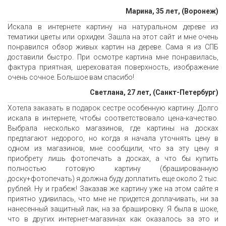
Марина, 35 лет, (Воронеж)
Искала в интернете картину на натуральном дереве из
тематики цветы или орхидеи. Зашла на этот сайт и мне очень
понравился обзор живых картин на дереве. Сама я из СПБ
доставили быстро. При осмотре картина мне понравилась,
фактура приятная, шереховатая поверхность, изображение
очень сочное. Большое вам спасибо!
Светлана, 27 лет, (Санкт-Петербург)
Хотела заказать в подарок сестре особенную картину. Долго
искала в интернете, чтобы соответствовало цена-качество.
Выбрала несколько магазинов, где картины на досках
предлагают недорого, но когда я начала уточнять цену в
одном из магазинов, мне сообщили, что за эту цену я
приобрету лишь фотопечать а досках, а что бы купить
полностью готовую картину (брашированную
доску+фотопечать) я должна буду доплатить еще около 2 тыс.
рублей. Ну и грабеж! Заказав же картину уже на этом сайте я
приятно удивилась, что мне не придется доплачивать, ни за
нанесенный защитный лак, на за брашировку. Я была в шоке,
что в других интернет-магазинах как оказалось за это и