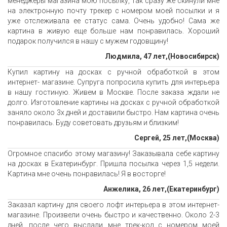
менеджеры магазина мою посылку, так сразу же скинули мне
на электронную почту трекер с номером моей посылки и я
уже отслеживала ее статус сама. Очень удобно! Сама же
картина в живую еще больше нам понравилась. Хороший
подарок получился в нашу с мужем годовщину!
Людмила, 47 лет,(Новосибирск)
Купил картину на досках с ручной обработкой в этом
интернет- магазине. Супруга попросила купить для интерьера
в нашу гостиную. Живем в Москве. После заказа ждали не
долго. Изготовление картины на досках с ручной обработкой
заняло около 3х дней и доставили быстро. Нам картина очень
понравилась. Буду советовать друзьям и близким!
Сергей, 25 лет,(Москва)
Огромное спасибо этому магазину! Заказывала себе картину
на досках в Екатеринбург. Пришла посылка через 1,5 недели.
Картина мне очень понравилась! Я в восторге!
Анжелика, 26 лет,(Екатеринбург)
Заказал картину для своего лофт интерьера в этом интернет-
магазине. Произвели очень быстро и качественно. Около 2-3
дней, после чего выслали мне трек-код с номером моей