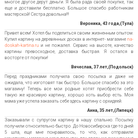
многое другое дерут деньги. Я была рада своей покупке, так
еще и доставили бесплатно. Большое спасибо работникам
мастерской! Сестра довольна!!!
Вероника, 43 года,(Тула)
Привет всем! Хотел бы поделиться своим жизненным опытом.
Купил картину на деревянных досках в интернет- магазине
na-
doskah-kartina.ru
и не пожалел. Сервис на высоте, качество
картины превосходное, доставка быстрая. Я остался в
восторге от покупки!
Вячеслав, 37 лет,(Подольск)
Перед праздниками получила свою посылка и даже не
ожидала, что изготовят так быстро. Большое спасибо за это
магазину! Теперь все мои родные хотят приобрести себе
такую же красивую картину, хорошо хоть выбор есть. Моя
мама уже успела заказать себе здесь картину с орхидеей.
Анна, 35 лет,(Липецк)
Заказывали с супругом картину в нашу спальню. Посылку
получили относительно быстро. До Новосибирска где-то дней
5 шла, еще мне понравилось, то что, как отправили