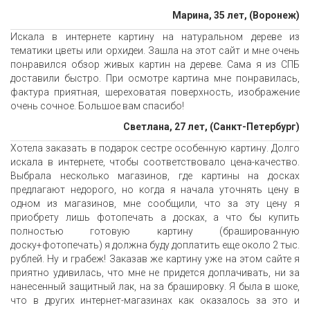
Марина, 35 лет, (Воронеж)
Искала в интернете картину на натуральном дереве из
тематики цветы или орхидеи. Зашла на этот сайт и мне очень
понравился обзор живых картин на дереве. Сама я из СПБ
доставили быстро. При осмотре картина мне понравилась,
фактура приятная, шереховатая поверхность, изображение
очень сочное. Большое вам спасибо!
Светлана, 27 лет, (Санкт-Петербург)
Хотела заказать в подарок сестре особенную картину. Долго
искала в интернете, чтобы соответствовало цена-качество.
Выбрала несколько магазинов, где картины на досках
предлагают недорого, но когда я начала уточнять цену в
одном из магазинов, мне сообщили, что за эту цену я
приобрету лишь фотопечать а досках, а что бы купить
полностью готовую картину (брашированную
доску+фотопечать) я должна буду доплатить еще около 2 тыс.
рублей. Ну и грабеж! Заказав же картину уже на этом сайте я
приятно удивилась, что мне не придется доплачивать, ни за
нанесенный защитный лак, на за брашировку. Я была в шоке,
что в других интернет-магазинах как оказалось за это и