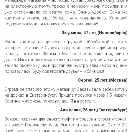
менеджеры магазина мою посылку, так сразу же скинули мне
на электронную почту трекер с номером моей посылки и я
уже отслеживала ее статус сама. Очень удобно! Сама же
картина в живую еще больше нам понравилась. Хороший
подарок получился в нашу с мужем годовщину!
Людмила, 47 лет,(Новосибирск)
Купил картину на досках с ручной обработкой в этом
интернет- магазине. Супруга попросила купить для интерьера
в нашу гостиную. Живем в Москве. После заказа ждали не
долго. Изготовление картины на досках с ручной обработкой
заняло около 3х дней и доставили быстро. Нам картина очень
понравилась. Буду советовать друзьям и близким!
Сергей, 25 лет,(Москва)
Огромное спасибо этому магазину! Заказывала себе картину
на досках в Екатеринбург. Пришла посылка через 1,5 недели.
Картина мне очень понравилась! Я в восторге!
Анжелика, 26 лет,(Екатеринбург)
Заказал картину для своего лофт интерьера в этом интернет-
магазине. Произвели очень быстро и качественно. Около 2-3
дней, после чего выслали мне трек-код с номером моей