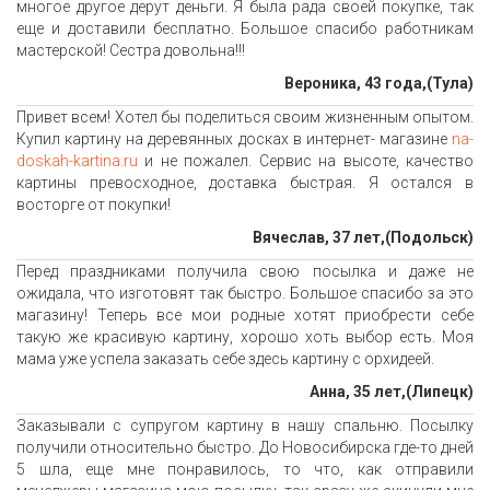
многое другое дерут деньги. Я была рада своей покупке, так
еще и доставили бесплатно. Большое спасибо работникам
мастерской! Сестра довольна!!!
Вероника, 43 года,(Тула)
Привет всем! Хотел бы поделиться своим жизненным опытом.
Купил картину на деревянных досках в интернет- магазине
na-
doskah-kartina.ru
и не пожалел. Сервис на высоте, качество
картины превосходное, доставка быстрая. Я остался в
восторге от покупки!
Вячеслав, 37 лет,(Подольск)
Перед праздниками получила свою посылка и даже не
ожидала, что изготовят так быстро. Большое спасибо за это
магазину! Теперь все мои родные хотят приобрести себе
такую же красивую картину, хорошо хоть выбор есть. Моя
мама уже успела заказать себе здесь картину с орхидеей.
Анна, 35 лет,(Липецк)
Заказывали с супругом картину в нашу спальню. Посылку
получили относительно быстро. До Новосибирска где-то дней
5 шла, еще мне понравилось, то что, как отправили