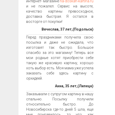
интернет- магазине
na-doskah-kartina.ru
и не пожалел. Сервис на высоте,
качество картины превосходное,
доставка быстрая. Я остался в
восторге от покупки!
Вячеслав, 37 лет,(Подольск)
Перед праздниками получила свою
посылка и даже не ожидала, что
изготовят так быстро. Большое
спасибо за это магазину! Теперь все
мои родные хотят приобрести себе
такую же красивую картину, хорошо
хоть выбор есть. Моя мама уже успела
заказать себе здесь картину с
орхидеей.
Анна, 35 лет,(Липецк)
Заказывали с супругом картину в нашу
спальню. Посылку получили
относительно быстро. До
Новосибирска где-то дней 5 шла, еще
мне понравилось, то что, как