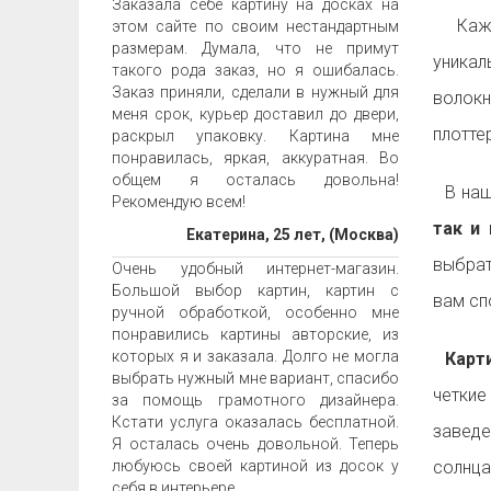
Заказала себе картину на досках на
Ка
этом сайте по своим нестандартным
размерам. Думала, что не примут
уника
такого рода заказ, но я ошибалась.
Заказ приняли, сделали в нужный для
волок
меня срок, курьер доставил до двери,
плотте
раскрыл упаковку. Картина мне
понравилась, яркая, аккуратная. Во
общем я осталась довольна!
В наш
Рекомендую всем!
так и 
Екатерина, 25 лет, (Москва)
выбрат
Очень удобный интернет-магазин.
Большой выбор картин, картин с
вам с
ручной обработкой, особенно мне
понравились картины авторские, из
которых я и заказала. Долго не могла
Карти
выбрать нужный мне вариант, спасибо
четкие
за помощь грамотного дизайнера.
Кстати услуга оказалась бесплатной.
заведе
Я осталась очень довольной. Теперь
любуюсь своей картиной из досок у
солнца
себя в интерьере.