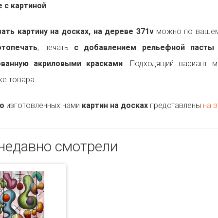
 с картиной
.
ть картину на досках, на дереве 371v
можно по вашему
топечать
, печать
с добавлением рельефной пасты
ованную акриловыми красками
. Подходящий вариант 
ке товара.
о
изготовленных нами
картин на досках
представлены
на э
недавно смотрели