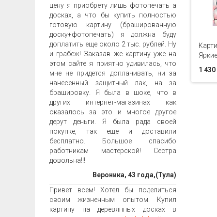
цену я приобрету лишь фотопечать а
досках, а что бы купить полностью
готовую картину (брашированную
доску+фотопечать) я должна буду
доплатить еще около 2 тыс. рублей. Ну
Карти
и грабеж! Заказав же картину уже на
Яркие
этом сайте я приятно удивилась, что
1 430
мне не придется доплачивать, ни за
нанесенный защитный лак, на за
брашировку. Я была в шоке, что в
других интернет-магазинах как
оказалось за это и многое другое
дерут деньги. Я была рада своей
покупке, так еще и доставили
бесплатно. Большое спасибо
работникам мастерской! Сестра
довольна!!!
Вероника, 43 года,(Тула)
Привет всем! Хотел бы поделиться
своим жизненным опытом. Купил
картину на деревянных досках в