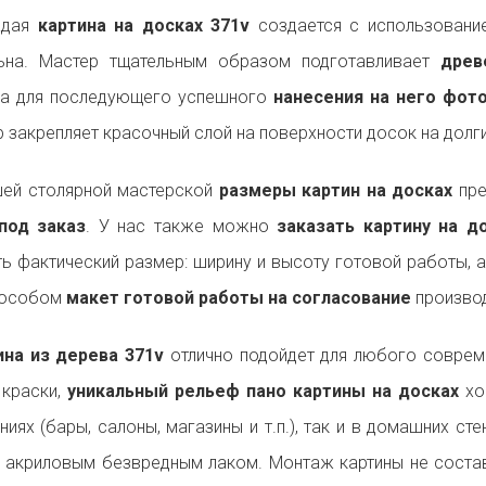
ждая
картина на досках 371v
создается с использование
льна. Мастер тщательным образом подготавливает
древ
на для последующего успешного
нанесения на него фот
р закрепляет красочный слой на поверхности досок на долги
ей столярной мастерской
размеры картин на досках
пре
под заказ
. У нас также можно
заказать картину на 
ь фактический размер: ширину и высоту готовой работы, 
пособом
макет готовой работы на согласование
производ
на из дерева 371v
отлично подойдет для любого совре
 краски,
уникальный рельеф пано картины на досках
хо
ниях (бары, салоны, магазины и т.п.), так и в домашних ст
 акриловым безвредным лаком. Монтаж картины не состав