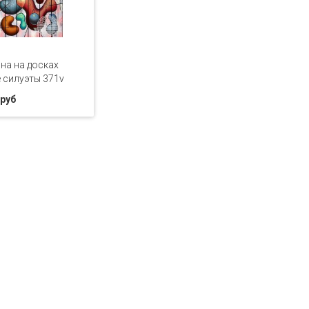
на на досках
 силуэты 371v
 руб