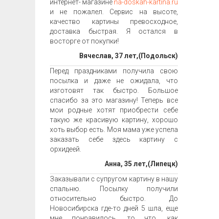
интернет- магазине
na-doskah-kartina.ru
и не пожалел. Сервис на высоте,
качество картины превосходное,
доставка быстрая. Я остался в
восторге от покупки!
Вячеслав, 37 лет,(Подольск)
Перед праздниками получила свою
посылка и даже не ожидала, что
изготовят так быстро. Большое
спасибо за это магазину! Теперь все
мои родные хотят приобрести себе
такую же красивую картину, хорошо
хоть выбор есть. Моя мама уже успела
заказать себе здесь картину с
орхидеей.
Анна, 35 лет,(Липецк)
Заказывали с супругом картину в нашу
спальню. Посылку получили
относительно быстро. До
Новосибирска где-то дней 5 шла, еще
мне понравилось, то что, как