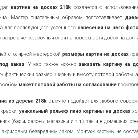
ждая
картина на досках 218k
создается с использование
льна. Мастер тщательным образом подготавливает
древ
на для последующего успешного
нанесения на него фот
р закрепляет красочный слой на поверхности досок на долги
ей столярной мастерской
размеры картин на досках
пре
под заказ
. У нас также можно
заказать картину на 
ь фактический размер: ширину и высоту готовой работы, 
пособом
макет готовой работы на согласование
производ
на из дерева 218k
отлично подойдет для любого совре
 краски,
уникальный рельеф пано картины на досках
хо
ниях (бары, салоны, магазины и т.п.), так и в домашних ст
 акриловым безвредным лаком. Монтаж картины не состав