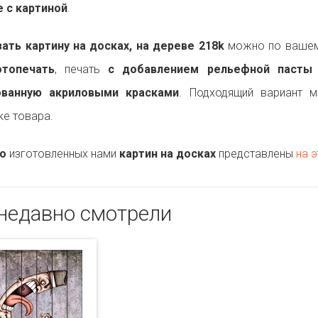
 с картиной
.
ть картину на досках, на дереве 218k
можно по вашему
топечать
, печать
с добавлением рельефной пасты
ованную акриловыми красками
. Подходящий вариант 
ке товара.
о
изготовленных нами
картин на досках
представлены
на э
недавно смотрели