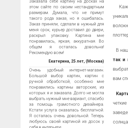
Заказала себе картину на досках на
Ка
этом сайте по своим нестандартным
размерам. Думала, что не примут
уника
такого рода заказ, но я ошибалась.
Заказ приняли, сделали в нужный для
волок
меня срок, курьер доставил до двери,
плотте
раскрыл упаковку. Картина мне
понравилась, яркая, аккуратная. Во
общем я осталась довольна!
В наш
Рекомендую всем!
так и 
Екатерина, 25 лет, (Москва)
выбрат
Очень удобный интернет-магазин.
Большой выбор картин, картин с
вам с
ручной обработкой, особенно мне
понравились картины авторские, из
которых я и заказала. Долго не могла
Карти
выбрать нужный мне вариант, спасибо
четкие
за помощь грамотного дизайнера.
Кстати услуга оказалась бесплатной.
заведе
Я осталась очень довольной. Теперь
любуюсь своей картиной из досок у
солнца
себя в интерьере.