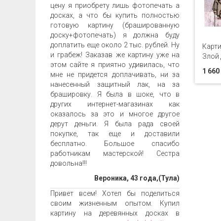
цену я приобрету лишь фотопечать а
досках, а что бы купить полностью
готовую картину (брашированную
доску+фотопечать) я должна буду
доплатить еще около 2 тыс. рублей. Ну
Карти
и грабеж! Заказав же картину уже на
Злой 
этом сайте я приятно удивилась, что
1 660
мне не придется доплачивать, ни за
нанесенный защитный лак, на за
брашировку. Я была в шоке, что в
других интернет-магазинах как
оказалось за это и многое другое
дерут деньги. Я была рада своей
покупке, так еще и доставили
бесплатно. Большое спасибо
работникам мастерской! Сестра
довольна!!!
Вероника, 43 года,(Тула)
Привет всем! Хотел бы поделиться
своим жизненным опытом. Купил
картину на деревянных досках в