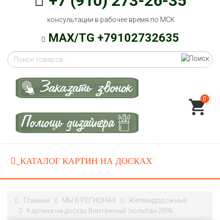
+7 (910) 273-26-35
консультации в рабочее время по МСК
MAX/TG +79102732635
0
Главная
МЫ В РЕГИОНАХ
Железндорожный
Картина на досках Винтажный тюльпан 289k