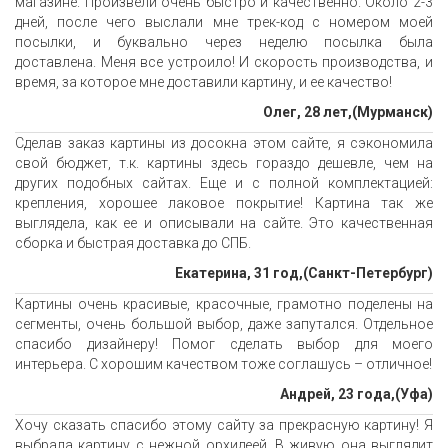
магазине. Произвели очень быстро и качественно. Около 2-3
дней, после чего выслали мне трек-код с номером моей
посылки, и буквально через неделю посылка была
доставлена. Меня все устроило! И скорость производства, и
время, за которое мне доставили картину, и ее качество!
Олег, 28 лет,(Мурманск)
Сделав заказ картины из досокна этом сайте, я сэкономила
свой бюджет, т.к. картины здесь гораздо дешевле, чем на
других подобных сайтах. Еще и с полной комплектацией:
крепления, хорошее лаковое покрытие! Картина так же
выглядела, как ее и описывали на сайте. Это качественная
сборка и быстрая доставка до СПБ.
Екатерина, 31 год,(Санкт-Петербург)
Картины очень красивые, красочные, грамотно поделены на
сегменты, очень большой выбор, даже запутался. Отдельное
спасибо дизайнеру! Помог сделать выбор для моего
интерьера. С хорошим качеством тоже соглашусь – отличное!
Андрей, 23 года,(Уфа)
Хочу сказать спасибо этому сайту за прекрасную картину! Я
выбрала картину с нежной орхидеей. В живую она выглядит