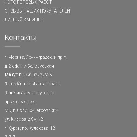
ФОТО ГОТОВЫХ РАБОТ
ОТЗЫВЫ НАШИХ ПОКУПАТЕЛЕЙ
ЛИЧНЫЙ КАБИНЕТ
Контакты
г. Москва, Ленинградский пр-т,
д. 2 оф.1, м.Белорусская
MAX/TG
+79102732635
info@na-doskah-kartina.ru
пн-вс /
круглосуточно
производство:
МО, г. Лосино-Петровский,
ул. Кирова, д.9А, к2;
г. Курск, пр. Кулакова, 1В