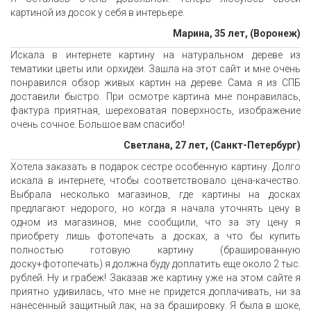
картиной из досок у себя в интерьере.
Марина, 35 лет, (Воронеж)
Искала в интернете картину на натуральном дереве из
тематики цветы или орхидеи. Зашла на этот сайт и мне очень
понравился обзор живых картин на дереве. Сама я из СПБ
доставили быстро. При осмотре картина мне понравилась,
фактура приятная, шереховатая поверхность, изображение
очень сочное. Большое вам спасибо!
Светлана, 27 лет, (Санкт-Петербург)
Хотела заказать в подарок сестре особенную картину. Долго
искала в интернете, чтобы соответствовало цена-качество.
Выбрала несколько магазинов, где картины на досках
предлагают недорого, но когда я начала уточнять цену в
одном из магазинов, мне сообщили, что за эту цену я
приобрету лишь фотопечать а досках, а что бы купить
полностью готовую картину (брашированную
доску+фотопечать) я должна буду доплатить еще около 2 тыс.
рублей. Ну и грабеж! Заказав же картину уже на этом сайте я
приятно удивилась, что мне не придется доплачивать, ни за
нанесенный защитный лак, на за брашировку. Я была в шоке,