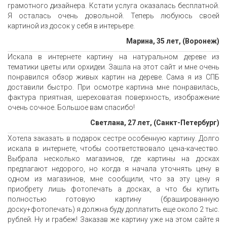
грамотного дизайнера. Кстати услуга оказалась бесплатной.
Я осталась очень довольной. Теперь любуюсь своей
картиной из досок у себя в интерьере.
Марина, 35 лет, (Воронеж)
Искала в интернете картину на натуральном дереве из
тематики цветы или орхидеи. Зашла на этот сайт и мне очень
понравился обзор живых картин на дереве. Сама я из СПБ
доставили быстро. При осмотре картина мне понравилась,
фактура приятная, шереховатая поверхность, изображение
очень сочное. Большое вам спасибо!
Светлана, 27 лет, (Санкт-Петербург)
Хотела заказать в подарок сестре особенную картину. Долго
искала в интернете, чтобы соответствовало цена-качество.
Выбрала несколько магазинов, где картины на досках
предлагают недорого, но когда я начала уточнять цену в
одном из магазинов, мне сообщили, что за эту цену я
приобрету лишь фотопечать а досках, а что бы купить
полностью готовую картину (брашированную
доску+фотопечать) я должна буду доплатить еще около 2 тыс.
рублей. Ну и грабеж! Заказав же картину уже на этом сайте я