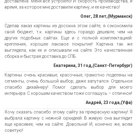
доставлена. Меня все устроило! И скорость производства, и
время, за которое мне доставили картину, и ее качество!
Олег, 28 лет,(Мурманск)
Сделав заказ картины из досокна этом сайте, я сэкономила
свой бюджет, т.к. картины здесь гораздо дешевле, чем на
других подобных сайтах. Еще и с полной комплектацией:
крепления, хорошее лаковое покрытие! Картина так же
выглядела, как ее и описывали на сайте. Это качественная
сборка и быстрая доставка до СПБ.
Екатерина, 31 год,(Санкт-Петербург)
Картины очень красивые, красочные, грамотно поделены на
сегменты, очень большой выбор, даже запутался. Отдельное
спасибо дизайнеру! Помог сделать выбор для моего
интерьера. С хорошим качеством тоже соглашусь – отличное!
Андрей, 23 года,(Уфа)
Хочу сказать спасибо этому сайту за прекрасную картину! Я
выбрала картину с нежной орхидеей. В живую она выглядит
еще красивее, чем на сайте. Довольна! И, конечно же, всем
советую!