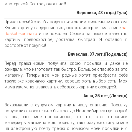
мастерской! Сестра довольна!!!
Вероника, 43 года,(Тула)
Привет всем! Хотел бы поделиться своим жизненным опытом.
Купил картину на деревянных досках в интернет- магазине
na-
doskah-kartina.ru
и не пожалел. Сервис на высоте, качество
картины превосходное, доставка быстрая. Я остался в
восторге от покупки!
Вячеслав, 37 лет,(Подольск)
Перед праздниками получила свою посылка и даже не
ожидала, что изготовят так быстро. Большое спасибо за это
магазину! Теперь все мои родные хотят приобрести себе
такую же красивую картину, хорошо хоть выбор есть. Моя
мама уже успела заказать себе здесь картину с орхидеей.
Анна, 35 лет,(Липецк)
Заказывали с супругом картину в нашу спальню. Посылку
получили относительно быстро. До Новосибирска где-то дней
5 шла, еще мне понравилось, то что, как отправили
менеджеры магазина мою посылку, так сразу же скинули мне
на электронную почту трекер с номером моей посылки и я