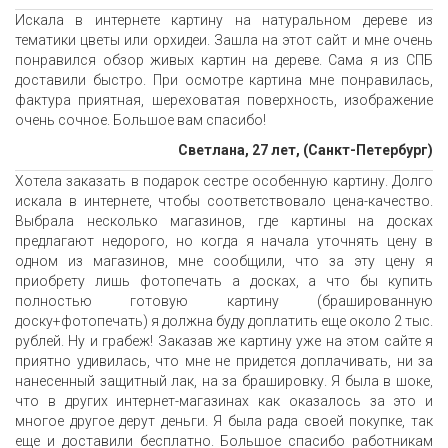
Искала в интернете картину на натуральном дереве из
тематики цветы или орхидеи. Зашла на этот сайт и мне очень
понравился обзор живых картин на дереве. Сама я из СПБ
доставили быстро. При осмотре картина мне понравилась,
фактура приятная, шереховатая поверхность, изображение
очень сочное. Большое вам спасибо!
Светлана, 27 лет, (Санкт-Петербург)
Хотела заказать в подарок сестре особенную картину. Долго
искала в интернете, чтобы соответствовало цена-качество.
Выбрала несколько магазинов, где картины на досках
предлагают недорого, но когда я начала уточнять цену в
одном из магазинов, мне сообщили, что за эту цену я
приобрету лишь фотопечать а досках, а что бы купить
полностью готовую картину (брашированную
доску+фотопечать) я должна буду доплатить еще около 2 тыс.
рублей. Ну и грабеж! Заказав же картину уже на этом сайте я
приятно удивилась, что мне не придется доплачивать, ни за
нанесенный защитный лак, на за брашировку. Я была в шоке,
что в других интернет-магазинах как оказалось за это и
многое другое дерут деньги. Я была рада своей покупке, так
еще и доставили бесплатно. Большое спасибо работникам