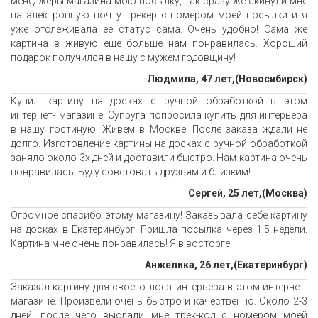
менеджеры магазина мою посылку, так сразу же скинули мне
на электронную почту трекер с номером моей посылки и я
уже отслеживала ее статус сама. Очень удобно! Сама же
картина в живую еще больше нам понравилась. Хороший
подарок получился в нашу с мужем годовщину!
Людмила, 47 лет,(Новосибирск)
Купил картину на досках с ручной обработкой в этом
интернет- магазине. Супруга попросила купить для интерьера
в нашу гостиную. Живем в Москве. После заказа ждали не
долго. Изготовление картины на досках с ручной обработкой
заняло около 3х дней и доставили быстро. Нам картина очень
понравилась. Буду советовать друзьям и близким!
Сергей, 25 лет,(Москва)
Огромное спасибо этому магазину! Заказывала себе картину
на досках в Екатеринбург. Пришла посылка через 1,5 недели.
Картина мне очень понравилась! Я в восторге!
Анжелика, 26 лет,(Екатеринбург)
Заказал картину для своего лофт интерьера в этом интернет-
магазине. Произвели очень быстро и качественно. Около 2-3
дней, после чего выслали мне трек-код с номером моей