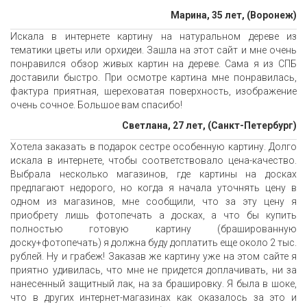
Марина, 35 лет, (Воронеж)
Искала в интернете картину на натуральном дереве из
тематики цветы или орхидеи. Зашла на этот сайт и мне очень
понравился обзор живых картин на дереве. Сама я из СПБ
доставили быстро. При осмотре картина мне понравилась,
фактура приятная, шереховатая поверхность, изображение
очень сочное. Большое вам спасибо!
Светлана, 27 лет, (Санкт-Петербург)
Хотела заказать в подарок сестре особенную картину. Долго
искала в интернете, чтобы соответствовало цена-качество.
Выбрала несколько магазинов, где картины на досках
предлагают недорого, но когда я начала уточнять цену в
одном из магазинов, мне сообщили, что за эту цену я
приобрету лишь фотопечать а досках, а что бы купить
полностью готовую картину (брашированную
доску+фотопечать) я должна буду доплатить еще около 2 тыс.
рублей. Ну и грабеж! Заказав же картину уже на этом сайте я
приятно удивилась, что мне не придется доплачивать, ни за
нанесенный защитный лак, на за брашировку. Я была в шоке,
что в других интернет-магазинах как оказалось за это и