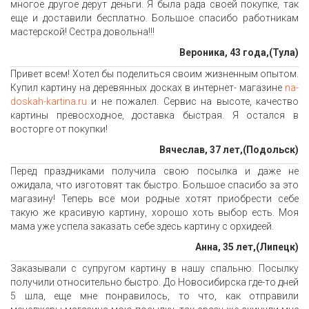
многое другое дерут деньги. Я была рада своей покупке, так
еще и доставили бесплатно. Большое спасибо работникам
мастерской! Сестра довольна!!!
Вероника, 43 года,(Тула)
Привет всем! Хотел бы поделиться своим жизненным опытом.
Купил картину на деревянных досках в интернет- магазине
na-
doskah-kartina.ru
и не пожалел. Сервис на высоте, качество
картины превосходное, доставка быстрая. Я остался в
восторге от покупки!
Вячеслав, 37 лет,(Подольск)
Перед праздниками получила свою посылка и даже не
ожидала, что изготовят так быстро. Большое спасибо за это
магазину! Теперь все мои родные хотят приобрести себе
такую же красивую картину, хорошо хоть выбор есть. Моя
мама уже успела заказать себе здесь картину с орхидеей.
Анна, 35 лет,(Липецк)
Заказывали с супругом картину в нашу спальню. Посылку
получили относительно быстро. До Новосибирска где-то дней
5 шла, еще мне понравилось, то что, как отправили