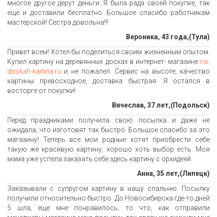
многое другое дерут деньги. Я была рада своей покупке, так
еще и доставили бесплатно. Большое спасибо работникам
мастерской! Сестра довольна!!!
Вероника, 43 года,(Тула)
Привет всем! Хотел бы поделиться своим жизненным опытом.
Купил картину на деревянных досках в интернет- магазине
na-
doskah-kartina.ru
и не пожалел. Сервис на высоте, качество
картины превосходное, доставка быстрая. Я остался в
восторге от покупки!
Вячеслав, 37 лет,(Подольск)
Перед праздниками получила свою посылка и даже не
ожидала, что изготовят так быстро. Большое спасибо за это
магазину! Теперь все мои родные хотят приобрести себе
такую же красивую картину, хорошо хоть выбор есть. Моя
мама уже успела заказать себе здесь картину с орхидеей.
Анна, 35 лет,(Липецк)
Заказывали с супругом картину в нашу спальню. Посылку
получили относительно быстро. До Новосибирска где-то дней
5 шла, еще мне понравилось, то что, как отправили