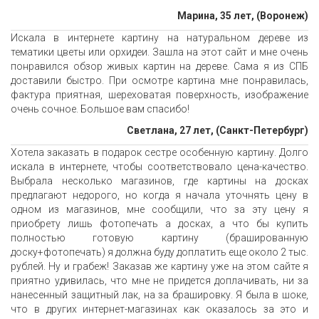
Марина, 35 лет, (Воронеж)
Искала в интернете картину на натуральном дереве из
тематики цветы или орхидеи. Зашла на этот сайт и мне очень
понравился обзор живых картин на дереве. Сама я из СПБ
доставили быстро. При осмотре картина мне понравилась,
фактура приятная, шереховатая поверхность, изображение
очень сочное. Большое вам спасибо!
Светлана, 27 лет, (Санкт-Петербург)
Хотела заказать в подарок сестре особенную картину. Долго
искала в интернете, чтобы соответствовало цена-качество.
Выбрала несколько магазинов, где картины на досках
предлагают недорого, но когда я начала уточнять цену в
одном из магазинов, мне сообщили, что за эту цену я
приобрету лишь фотопечать а досках, а что бы купить
полностью готовую картину (брашированную
доску+фотопечать) я должна буду доплатить еще около 2 тыс.
рублей. Ну и грабеж! Заказав же картину уже на этом сайте я
приятно удивилась, что мне не придется доплачивать, ни за
нанесенный защитный лак, на за брашировку. Я была в шоке,
что в других интернет-магазинах как оказалось за это и