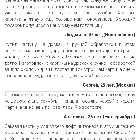
менеджеры магазина мою посылку, так сразу же скинули мне
на электронную почту трекер с номером моей посылки и я
уже отслеживала ее статус сама. Очень удобно! Сама же
картина в живую еще больше нам понравилась. Хороший
подарок получился в нашу с мужем годовщину!
Людмила, 47 лет,(Новосибирск)
Купил картину на досках с ручной обработкой в этом
интернет- магазине. Супруга попросила купить для интерьера
в нашу гостиную. Живем в Москве. После заказа ждали не
долго. Изготовление картины на досках с ручной обработкой
заняло около 3х дней и доставили быстро. Нам картина очень
понравилась. Буду советовать друзьям и близким!
Сергей, 25 лет,(Москва)
Огромное спасибо этому магазину! Заказывала себе картину
на досках в Екатеринбург. Пришла посылка через 1,5 недели.
Картина мне очень понравилась! Я в восторге!
Анжелика, 26 лет,(Екатеринбург)
Заказал картину для своего лофт интерьера в этом интернет-
магазине. Произвели очень быстро и качественно. Около 2-3
дней, после чего выслали мне трек-код с номером моей