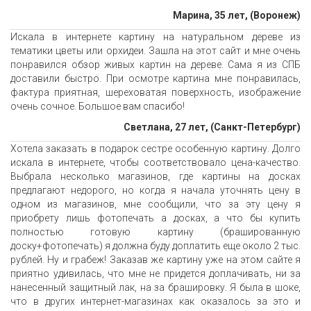
Марина, 35 лет, (Воронеж)
Искала в интернете картину на натуральном дереве из
тематики цветы или орхидеи. Зашла на этот сайт и мне очень
понравился обзор живых картин на дереве. Сама я из СПБ
доставили быстро. При осмотре картина мне понравилась,
фактура приятная, шереховатая поверхность, изображение
очень сочное. Большое вам спасибо!
Светлана, 27 лет, (Санкт-Петербург)
Хотела заказать в подарок сестре особенную картину. Долго
искала в интернете, чтобы соответствовало цена-качество.
Выбрала несколько магазинов, где картины на досках
предлагают недорого, но когда я начала уточнять цену в
одном из магазинов, мне сообщили, что за эту цену я
приобрету лишь фотопечать а досках, а что бы купить
полностью готовую картину (брашированную
доску+фотопечать) я должна буду доплатить еще около 2 тыс.
рублей. Ну и грабеж! Заказав же картину уже на этом сайте я
приятно удивилась, что мне не придется доплачивать, ни за
нанесенный защитный лак, на за брашировку. Я была в шоке,
что в других интернет-магазинах как оказалось за это и