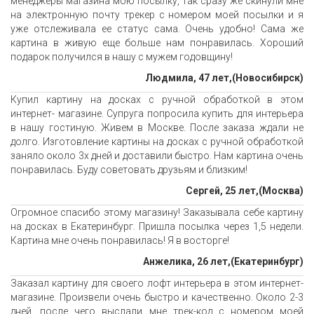
менеджеры магазина мою посылку, так сразу же скинули мне
на электронную почту трекер с номером моей посылки и я
уже отслеживала ее статус сама. Очень удобно! Сама же
картина в живую еще больше нам понравилась. Хороший
подарок получился в нашу с мужем годовщину!
Людмила, 47 лет,(Новосибирск)
Купил картину на досках с ручной обработкой в этом
интернет- магазине. Супруга попросила купить для интерьера
в нашу гостиную. Живем в Москве. После заказа ждали не
долго. Изготовление картины на досках с ручной обработкой
заняло около 3х дней и доставили быстро. Нам картина очень
понравилась. Буду советовать друзьям и близким!
Сергей, 25 лет,(Москва)
Огромное спасибо этому магазину! Заказывала себе картину
на досках в Екатеринбург. Пришла посылка через 1,5 недели.
Картина мне очень понравилась! Я в восторге!
Анжелика, 26 лет,(Екатеринбург)
Заказал картину для своего лофт интерьера в этом интернет-
магазине. Произвели очень быстро и качественно. Около 2-3
дней, после чего выслали мне трек-код с номером моей