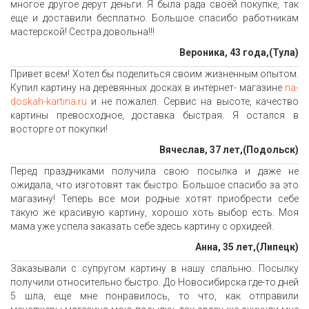
многое другое дерут деньги. Я была рада своей покупке, так
еще и доставили бесплатно. Большое спасибо работникам
мастерской! Сестра довольна!!!
Вероника, 43 года,(Тула)
Привет всем! Хотел бы поделиться своим жизненным опытом.
Купил картину на деревянных досках в интернет- магазине
na-
doskah-kartina.ru
и не пожалел. Сервис на высоте, качество
картины превосходное, доставка быстрая. Я остался в
восторге от покупки!
Вячеслав, 37 лет,(Подольск)
Перед праздниками получила свою посылка и даже не
ожидала, что изготовят так быстро. Большое спасибо за это
магазину! Теперь все мои родные хотят приобрести себе
такую же красивую картину, хорошо хоть выбор есть. Моя
мама уже успела заказать себе здесь картину с орхидеей.
Анна, 35 лет,(Липецк)
Заказывали с супругом картину в нашу спальню. Посылку
получили относительно быстро. До Новосибирска где-то дней
5 шла, еще мне понравилось, то что, как отправили