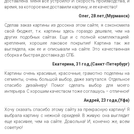
доставлена. Меня все устроило! И скорость производства, и
время, за которое мне доставили картину, и ее качество!
Олег, 28 лет,(Мурманск)
Сделав заказ картины из досокна этом сайте, я сэкономила
свой бюджет, т.к. картины здесь гораздо дешевле, чем на
других подобных сайтах. Еще и с полной комплектацией:
крепления, хорошее лаковое покрытие! Картина так же
выглядела, как ее и описывали на сайте. Это качественная
сборка и быстрая доставка до СПБ.
Екатерина, 31 год,(Санкт-Петербург)
Картины очень красивые, красочные, грамотно поделены на
сегменты, очень большой выбор, даже запутался. Отдельное
спасибо дизайнеру! Помог сделать выбор для моего
интерьера. С хорошим качеством тоже соглашусь – отличное!
Андрей, 23 года,(Уфа)
Хочу сказать спасибо этому сайту за прекрасную картину! Я
выбрала картину с нежной орхидеей. В живую она выглядит
еще красивее, чем на сайте. Довольна! И, конечно же, всем
советую!