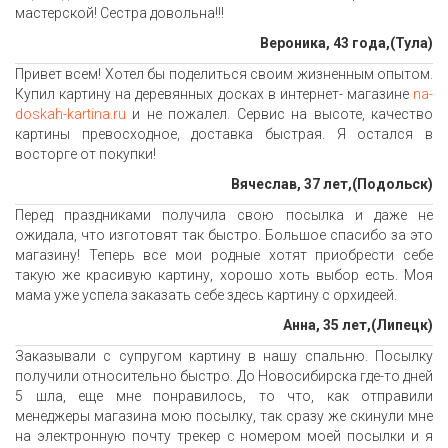
мастерской! Сестра довольна!!!
Вероника, 43 года,(Тула)
Привет всем! Хотел бы поделиться своим жизненным опытом.
Купил картину на деревянных досках в интернет- магазине
na-
doskah-kartina.ru
и не пожалел. Сервис на высоте, качество
картины превосходное, доставка быстрая. Я остался в
восторге от покупки!
Вячеслав, 37 лет,(Подольск)
Перед праздниками получила свою посылка и даже не
ожидала, что изготовят так быстро. Большое спасибо за это
магазину! Теперь все мои родные хотят приобрести себе
такую же красивую картину, хорошо хоть выбор есть. Моя
мама уже успела заказать себе здесь картину с орхидеей.
Анна, 35 лет,(Липецк)
Заказывали с супругом картину в нашу спальню. Посылку
получили относительно быстро. До Новосибирска где-то дней
5 шла, еще мне понравилось, то что, как отправили
менеджеры магазина мою посылку, так сразу же скинули мне
на электронную почту трекер с номером моей посылки и я