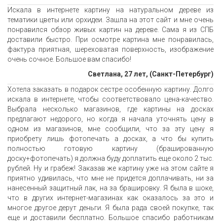
Искала в интернете картину на натуральном дереве из
тематики цветы или орхидеи. Зашла на этот сайт и мне очень
понравился обзор живых картин на дереве. Сама я из СПБ
доставили быстро. При осмотре картина мне понравилась,
фактура приятная, шереховатая поверхность, изображение
очень сочное. Большое вам спасибо!
Светлана, 27 лет, (Санкт-Петербург)
Хотела заказать в подарок сестре особенную картину. Долго
искала в интернете, чтобы соответствовало цена-качество.
Выбрала несколько магазинов, где картины на досках
предлагают недорого, но когда я начала уточнять цену в
одном из магазинов, мне сообщили, что за эту цену я
приобрету лишь фотопечать а досках, а что бы купить
полностью готовую картину (брашированную
доску+фотопечать) я должна буду доплатить еще около 2 тыс.
рублей. Ну и грабеж! Заказав же картину уже на этом сайте я
приятно удивилась, что мне не придется доплачивать, ни за
нанесенный защитный лак, на за брашировку. Я была в шоке,
что в других интернет-магазинах как оказалось за это и
многое другое дерут деньги. Я была рада своей покупке, так
еще и доставили бесплатно. Большое спасибо работникам