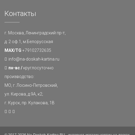
Контакты
г. Москва, Ленинградский пр-т,
д. 2 оф.1, м.Белорусская
MAX/TG
+79102732635
info@na-doskah-kartina.ru
пн-вс /
круглосуточно
производство:
МО, г. Лосино-Петровский,
ул. Кирова, д.9А, к2;
г. Курск, пр. Кулакова, 1В