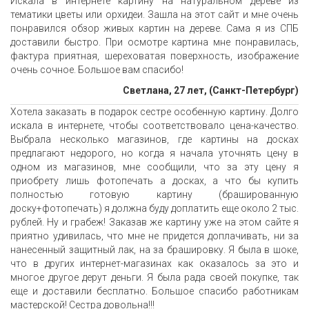
Искала в интернете картину на натуральном дереве из
тематики цветы или орхидеи. Зашла на этот сайт и мне очень
понравился обзор живых картин на дереве. Сама я из СПБ
доставили быстро. При осмотре картина мне понравилась,
фактура приятная, шереховатая поверхность, изображение
очень сочное. Большое вам спасибо!
Светлана, 27 лет, (Санкт-Петербург)
Хотела заказать в подарок сестре особенную картину. Долго
искала в интернете, чтобы соответствовало цена-качество.
Выбрала несколько магазинов, где картины на досках
предлагают недорого, но когда я начала уточнять цену в
одном из магазинов, мне сообщили, что за эту цену я
приобрету лишь фотопечать а досках, а что бы купить
полностью готовую картину (брашированную
доску+фотопечать) я должна буду доплатить еще около 2 тыс.
рублей. Ну и грабеж! Заказав же картину уже на этом сайте я
приятно удивилась, что мне не придется доплачивать, ни за
нанесенный защитный лак, на за брашировку. Я была в шоке,
что в других интернет-магазинах как оказалось за это и
многое другое дерут деньги. Я была рада своей покупке, так
еще и доставили бесплатно. Большое спасибо работникам
мастерской! Сестра довольна!!!