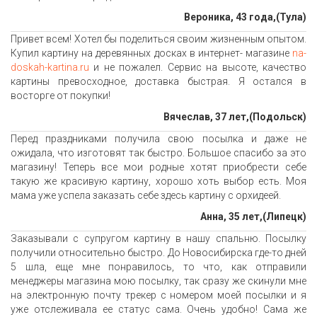
Вероника, 43 года,(Тула)
Привет всем! Хотел бы поделиться своим жизненным опытом.
Купил картину на деревянных досках в интернет- магазине
na-
doskah-kartina.ru
и не пожалел. Сервис на высоте, качество
картины превосходное, доставка быстрая. Я остался в
восторге от покупки!
Вячеслав, 37 лет,(Подольск)
Перед праздниками получила свою посылка и даже не
ожидала, что изготовят так быстро. Большое спасибо за это
магазину! Теперь все мои родные хотят приобрести себе
такую же красивую картину, хорошо хоть выбор есть. Моя
мама уже успела заказать себе здесь картину с орхидеей.
Анна, 35 лет,(Липецк)
Заказывали с супругом картину в нашу спальню. Посылку
получили относительно быстро. До Новосибирска где-то дней
5 шла, еще мне понравилось, то что, как отправили
менеджеры магазина мою посылку, так сразу же скинули мне
на электронную почту трекер с номером моей посылки и я
уже отслеживала ее статус сама. Очень удобно! Сама же