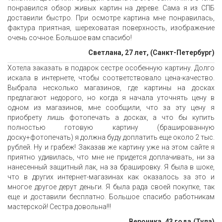
понравился обзор живых картин на дереве. Сама я из СПБ
доставили быстро. При осмотре картина мне понравилась,
фактура приятная, шереховатая поверхность, изображение
очень сочное. Большое вам спасибо!
Светлана, 27 лет, (Санкт-Петербург)
Хотела заказать в подарок сестре особенную картину. Долго
искала в интернете, чтобы соответствовало цена-качество.
Выбрала несколько магазинов, где картины на досках
предлагают недорого, но когда я начала уточнять цену в
одном из магазинов, мне сообщили, что за эту цену я
приобрету лишь фотопечать а досках, а что бы купить
полностью готовую картину (брашированную
доску+фотопечать) я должна буду доплатить еще около 2 тыс.
рублей. Ну и грабеж! Заказав же картину уже на этом сайте я
приятно удивилась, что мне не придется доплачивать, ни за
нанесенный защитный лак, на за брашировку. Я была в шоке,
что в других интернет-магазинах как оказалось за это и
многое другое дерут деньги. Я была рада своей покупке, так
еще и доставили бесплатно. Большое спасибо работникам
мастерской! Сестра довольна!!!
Вероника, 43 года,(Тула)