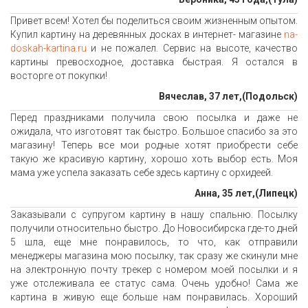
Привет всем! Хотел бы поделиться своим жизненным опытом.
Купил картину на деревянных досках в интернет- магазине
na-
doskah-kartina.ru
и не пожалел. Сервис на высоте, качество
картины превосходное, доставка быстрая. Я остался в
восторге от покупки!
Вячеслав, 37 лет,(Подольск)
Перед праздниками получила свою посылка и даже не
ожидала, что изготовят так быстро. Большое спасибо за это
магазину! Теперь все мои родные хотят приобрести себе
такую же красивую картину, хорошо хоть выбор есть. Моя
мама уже успела заказать себе здесь картину с орхидеей.
Анна, 35 лет,(Липецк)
Заказывали с супругом картину в нашу спальню. Посылку
получили относительно быстро. До Новосибирска где-то дней
5 шла, еще мне понравилось, то что, как отправили
менеджеры магазина мою посылку, так сразу же скинули мне
на электронную почту трекер с номером моей посылки и я
уже отслеживала ее статус сама. Очень удобно! Сама же
картина в живую еще больше нам понравилась. Хороший