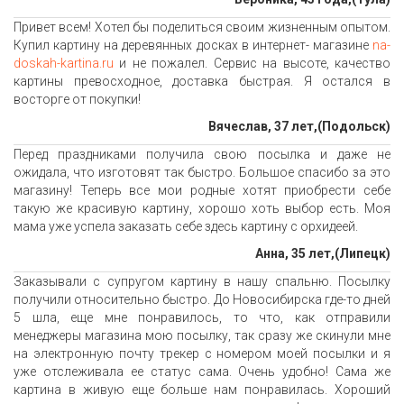
Привет всем! Хотел бы поделиться своим жизненным опытом.
Купил картину на деревянных досках в интернет- магазине
na-
doskah-kartina.ru
и не пожалел. Сервис на высоте, качество
картины превосходное, доставка быстрая. Я остался в
восторге от покупки!
Вячеслав, 37 лет,(Подольск)
Перед праздниками получила свою посылка и даже не
ожидала, что изготовят так быстро. Большое спасибо за это
магазину! Теперь все мои родные хотят приобрести себе
такую же красивую картину, хорошо хоть выбор есть. Моя
мама уже успела заказать себе здесь картину с орхидеей.
Анна, 35 лет,(Липецк)
Заказывали с супругом картину в нашу спальню. Посылку
получили относительно быстро. До Новосибирска где-то дней
5 шла, еще мне понравилось, то что, как отправили
менеджеры магазина мою посылку, так сразу же скинули мне
на электронную почту трекер с номером моей посылки и я
уже отслеживала ее статус сама. Очень удобно! Сама же
картина в живую еще больше нам понравилась. Хороший