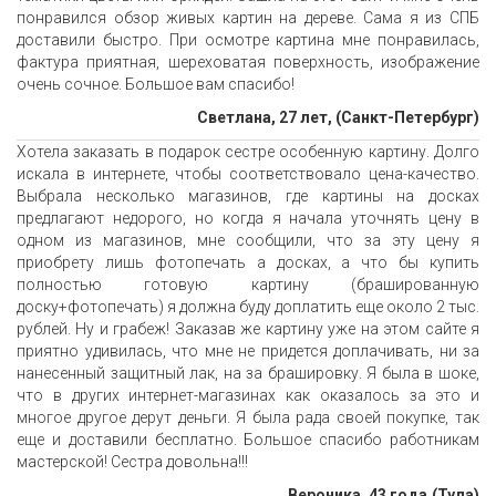
понравился обзор живых картин на дереве. Сама я из СПБ
доставили быстро. При осмотре картина мне понравилась,
фактура приятная, шереховатая поверхность, изображение
очень сочное. Большое вам спасибо!
Светлана, 27 лет, (Санкт-Петербург)
Хотела заказать в подарок сестре особенную картину. Долго
искала в интернете, чтобы соответствовало цена-качество.
Выбрала несколько магазинов, где картины на досках
предлагают недорого, но когда я начала уточнять цену в
одном из магазинов, мне сообщили, что за эту цену я
приобрету лишь фотопечать а досках, а что бы купить
полностью готовую картину (брашированную
доску+фотопечать) я должна буду доплатить еще около 2 тыс.
рублей. Ну и грабеж! Заказав же картину уже на этом сайте я
приятно удивилась, что мне не придется доплачивать, ни за
нанесенный защитный лак, на за брашировку. Я была в шоке,
что в других интернет-магазинах как оказалось за это и
многое другое дерут деньги. Я была рада своей покупке, так
еще и доставили бесплатно. Большое спасибо работникам
мастерской! Сестра довольна!!!
Вероника, 43 года,(Тула)