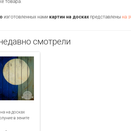
ке товара.
о
изготовленных нами
картин на досках
представлены
на э
недавно смотрели
на на досках
луние в зените