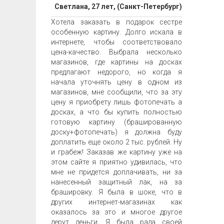
Светлана, 27 лет, (Санкт-Петербург)
Хотела заказать в подарок сестре
особенную картину. Долго искала в
интернете, чтобы соответствовало
цена-качество. Выбрала несколько
магазинов, где картины на досках
предлагают недорого, но когда я
начала уточнять цену в одном из
магазинов, мне сообщили, что за эту
цену я приобрету лишь фотопечать а
досках, а что бы купить полностью
готовую картину (брашированную
доску+фотопечать) я должна буду
доплатить еще около 2 тыс. рублей. Ну
и грабеж! Заказав же картину уже на
этом сайте я приятно удивилась, что
мне не придется доплачивать, ни за
нанесенный защитный лак, на за
брашировку. Я была в шоке, что в
других интернет-магазинах как
оказалось за это и многое другое
дерут деньги. Я была рада своей