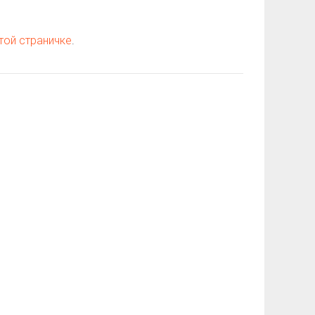
той страничке
.