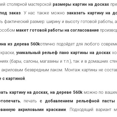
ей столярной мастерской
размеры картин на досках
пре
под заказ
. У нас также можно
заказать картину на 
ь фактический размер: ширину и высоту готовой работы, 
пособом
макет готовой работы на согласование
производ
на из дерева 560k
отлично подойдет для любого совре
 краски,
уникальный рельеф пано картины на досках
хо
ниях (бары, салоны, магазины и т.п.), так и в домашних ст
 акриловым безвредным лаком. Монтаж картины не состав
 с картиной
.
ть картину на досках, на дереве 560k
можно по вашему
топечать
, печать
с добавлением рельефной пасты
ованную акриловыми красками
. Подходящий вариант 