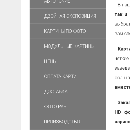
АВТОРСКИЕ
В наш
так и 
ДВОЙНАЯ ЭКСПОЗИЦИЯ
выбрат
КАРТИНЫ ПО ФОТО
вам с
МОДУЛЬНЫЕ КАРТИНЫ
Карти
четкие
ЦЕНЫ
заведе
ОПЛАТА КАРТИН
солнца
вместе
ДОСТАВКА
Заказа
ФОТО РАБОТ
HD фо
ПРОИЗВОДСТВО
нарис