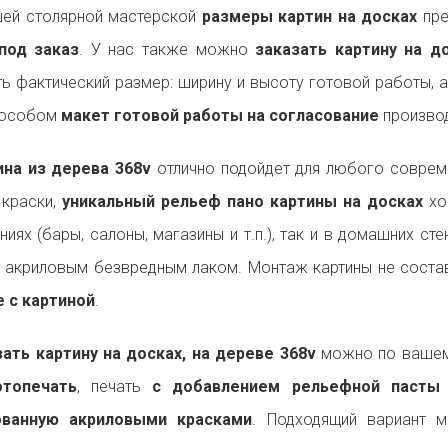
ей столярной мастерской
размеры картин на досках
пре
под заказ
. У нас также можно
заказать картину на 
ь фактический размер: ширину и высоту готовой работы, 
пособом
макет готовой работы на согласование
производ
на из дерева 368v
отлично подойдет для любого совре
 краски,
уникальный рельеф пано картины на досках
хо
ниях (бары, салоны, магазины и т.п.), так и в домашних ст
 акриловым безвредным лаком. Монтаж картины не состав
 с картиной
.
ть картину на досках, на дереве 368v
можно по вашему
топечать
, печать
с добавлением рельефной пасты
ованную акриловыми красками
. Подходящий вариант 