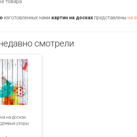
ке товара.
о
изготовленных нами
картин на досках
представлены
на э
недавно смотрели
на на досках
удливые узоры