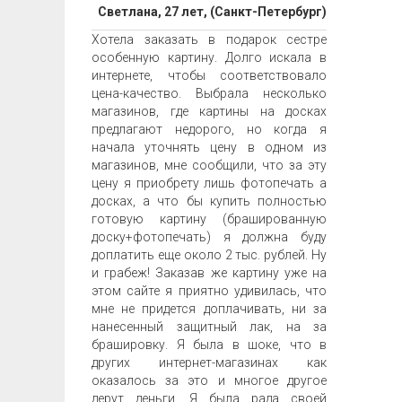
Светлана, 27 лет, (Санкт-Петербург)
Хотела заказать в подарок сестре
особенную картину. Долго искала в
интернете, чтобы соответствовало
цена-качество. Выбрала несколько
магазинов, где картины на досках
предлагают недорого, но когда я
начала уточнять цену в одном из
магазинов, мне сообщили, что за эту
цену я приобрету лишь фотопечать а
досках, а что бы купить полностью
готовую картину (брашированную
доску+фотопечать) я должна буду
доплатить еще около 2 тыс. рублей. Ну
и грабеж! Заказав же картину уже на
этом сайте я приятно удивилась, что
мне не придется доплачивать, ни за
нанесенный защитный лак, на за
брашировку. Я была в шоке, что в
других интернет-магазинах как
оказалось за это и многое другое
дерут деньги. Я была рада своей