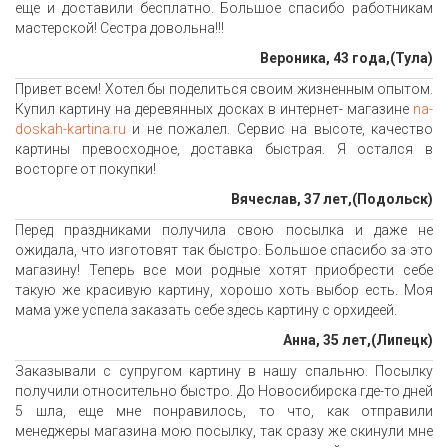
еще и доставили бесплатно. Большое спасибо работникам
мастерской! Сестра довольна!!!
Вероника, 43 года,(Тула)
Привет всем! Хотел бы поделиться своим жизненным опытом.
Купил картину на деревянных досках в интернет- магазине
na-
doskah-kartina.ru
и не пожалел. Сервис на высоте, качество
картины превосходное, доставка быстрая. Я остался в
восторге от покупки!
Вячеслав, 37 лет,(Подольск)
Перед праздниками получила свою посылка и даже не
ожидала, что изготовят так быстро. Большое спасибо за это
магазину! Теперь все мои родные хотят приобрести себе
такую же красивую картину, хорошо хоть выбор есть. Моя
мама уже успела заказать себе здесь картину с орхидеей.
Анна, 35 лет,(Липецк)
Заказывали с супругом картину в нашу спальню. Посылку
получили относительно быстро. До Новосибирска где-то дней
5 шла, еще мне понравилось, то что, как отправили
менеджеры магазина мою посылку, так сразу же скинули мне