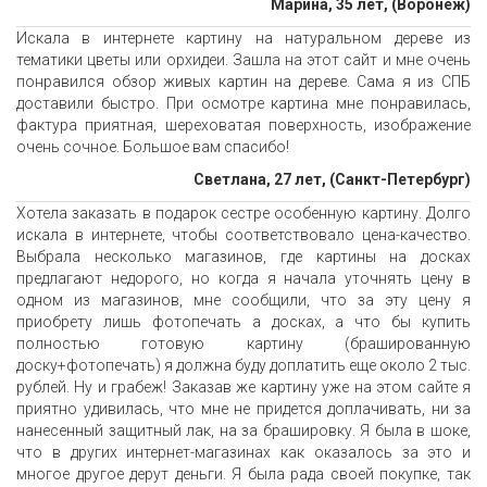
Марина, 35 лет, (Воронеж)
Искала в интернете картину на натуральном дереве из
тематики цветы или орхидеи. Зашла на этот сайт и мне очень
понравился обзор живых картин на дереве. Сама я из СПБ
доставили быстро. При осмотре картина мне понравилась,
фактура приятная, шереховатая поверхность, изображение
очень сочное. Большое вам спасибо!
Светлана, 27 лет, (Санкт-Петербург)
Хотела заказать в подарок сестре особенную картину. Долго
искала в интернете, чтобы соответствовало цена-качество.
Выбрала несколько магазинов, где картины на досках
предлагают недорого, но когда я начала уточнять цену в
одном из магазинов, мне сообщили, что за эту цену я
приобрету лишь фотопечать а досках, а что бы купить
полностью готовую картину (брашированную
доску+фотопечать) я должна буду доплатить еще около 2 тыс.
рублей. Ну и грабеж! Заказав же картину уже на этом сайте я
приятно удивилась, что мне не придется доплачивать, ни за
нанесенный защитный лак, на за брашировку. Я была в шоке,
что в других интернет-магазинах как оказалось за это и
многое другое дерут деньги. Я была рада своей покупке, так