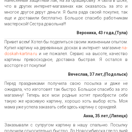
нанесенный защитный лак, на за брашировку. Я была в шоке,
что в других интернет-магазинах как оказалось за это и
многое другое дерут деньги. Я была рада своей покупке, так
еще и доставили бесплатно. Большое спасибо работникам
мастерской! Сестра довольна!!!
Вероника, 43 года,(Тула)
Привет всем! Хотел бы поделиться своим жизненным опытом.
Купил картину на деревянных досках в интернет- магазине
na-
doskah-kartina.ru
и не пожалел. Сервис на высоте, качество
картины превосходное, доставка быстрая. Я остался в
восторге от покупки!
Вячеслав, 37 лет,(Подольск)
Перед праздниками получила свою посылка и даже не
ожидала, что изготовят так быстро. Большое спасибо за это
магазину! Теперь все мои родные хотят приобрести себе
такую же красивую картину, хорошо хоть выбор есть. Моя
мама уже успела заказать себе здесь картину с орхидеей.
Анна, 35 лет,(Липецк)
Заказывали с супругом картину в нашу спальню. Посылку
получили относительно быстро. До Новосибирска где-то дней