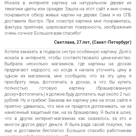
Искала в интернете картину на натуральном дереве из
тематики цветы или орхидеи. Зашла на этот сайт и мне очень
понравился обзор живых картин на дереве. Сама я из СПБ
доставили быстро. При осмотре картина мне понравилась,
фактура приятная, шереховатая поверхность, изображение
очень сочное. Большое вам спасибо!
Светлана, 27 лет, (Санкт-Петербург)
Хотела заказать в подарок сестре особенную картину. Долго
искала в интернете, чтобы соответствовало цена-качество.
Выбрала несколько магазинов, где картины на досках
предлагают недорого, но когда я начала уточнять цену в
одном из магазинов, мне сообщили, что за эту цену я
приобрету лишь фотопечать а досках, а что бы купить
полностью готовую картину (брашированную
доску+фотопечать) я должна буду доплатить еще около 2 тыс.
рублей. Ну и грабеж! Заказав же картину уже на этом сайте я
приятно удивилась, что мне не придется доплачивать, ни за
нанесенный защитный лак, на за брашировку. Я была в шоке,
что в других интернет-магазинах как оказалось за это и
многое другое дерут деньги. Я была рада своей покупке, так
еще и доставили бесплатно. Большое спасибо работникам