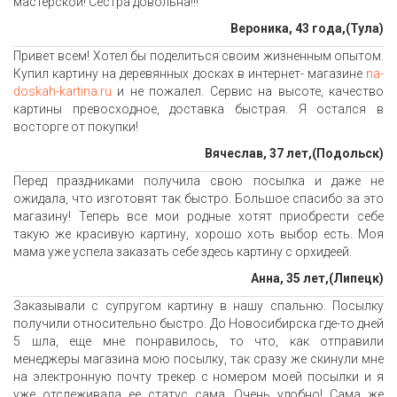
мастерской! Сестра довольна!!!
Вероника, 43 года,(Тула)
Привет всем! Хотел бы поделиться своим жизненным опытом.
Купил картину на деревянных досках в интернет- магазине
na-
doskah-kartina.ru
и не пожалел. Сервис на высоте, качество
картины превосходное, доставка быстрая. Я остался в
восторге от покупки!
Вячеслав, 37 лет,(Подольск)
Перед праздниками получила свою посылка и даже не
ожидала, что изготовят так быстро. Большое спасибо за это
магазину! Теперь все мои родные хотят приобрести себе
такую же красивую картину, хорошо хоть выбор есть. Моя
мама уже успела заказать себе здесь картину с орхидеей.
Анна, 35 лет,(Липецк)
Заказывали с супругом картину в нашу спальню. Посылку
получили относительно быстро. До Новосибирска где-то дней
5 шла, еще мне понравилось, то что, как отправили
менеджеры магазина мою посылку, так сразу же скинули мне
на электронную почту трекер с номером моей посылки и я
уже отслеживала ее статус сама. Очень удобно! Сама же