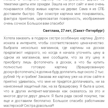
тематики цветы или орхидеи. Зашла на этот сайт и мне очень
понравился обзор живых картин на дереве. Сама я из СПБ
доставили быстро. При осмотре картина мне понравилась,
фактура приятная, шереховатая поверхность, изображение
очень сочное. Большое вам спасибо!
Светлана, 27 лет, (Санкт-Петербург)
Хотела заказать в подарок сестре особенную картину. Долго
искала в интернете, чтобы соответствовало цена-качество.
Выбрала несколько магазинов, где картины на досках
предлагают недорого, но когда я начала уточнять цену в
одном из магазинов, мне сообщили, что за эту цену я
приобрету лишь фотопечать а досках, а что бы купить
полностью готовую картину (брашированную
доску+фотопечать) я должна буду доплатить еще около 2 тыс.
рублей. Ну и грабеж! Заказав же картину уже на этом сайте я
приятно удивилась, что мне не придется доплачивать, ни за
нанесенный защитный лак, на за брашировку. Я была в шоке,
что в других интернет-магазинах как оказалось за это и
многое другое дерут деньги. Я была рада своей покупке, так
еще и доставили бесплатно. Большое спасибо работникам
мастерской! Сестра довольна!!!