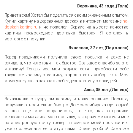
Вероника, 43 года,(Тула)
Привет всем! Хотел бы поделиться своим жизненным опытом.
Купил картину на деревянных досках в интернет- магазине
na-
doskah-kartina.ru
и не пожалел. Сервис на высоте, качество
картины превосходное, доставка быстрая. Я остался в
восторге от покупки!
Вячеслав, 37 лет,(Подольск)
Перед праздниками получила свою посылка и даже не
ожидала, что изготовят так быстро. Большое спасибо за это
магазину! Теперь все мои родные хотят приобрести себе
такую же красивую картину, хорошо хоть выбор есть. Моя
мама уже успела заказать себе здесь картину с орхидеей.
Анна, 35 лет,(Липецк)
Заказывали с супругом картину в нашу спальню. Посылку
получили относительно быстро. До Новосибирска где-то дней
5 шла, еще мне понравилось, то что, как отправили
менеджеры магазина мою посылку, так сразу же скинули мне
на электронную почту трекер с номером моей посылки и я
уже отслеживала ее статус сама. Очень удобно! Сама же