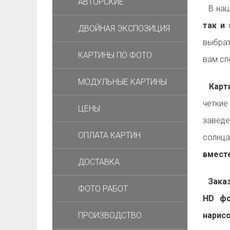
АВТОРСКИЕ
В наш
так и 
ДВОЙНАЯ ЭКСПОЗИЦИЯ
выбрат
КАРТИНЫ ПО ФОТО
вам с
МОДУЛЬНЫЕ КАРТИНЫ
Карти
четкие
ЦЕНЫ
заведе
ОПЛАТА КАРТИН
солнца
вместе
ДОСТАВКА
Заказа
ФОТО РАБОТ
HD фо
ПРОИЗВОДСТВО
нарис