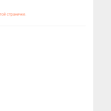
той страничке
.