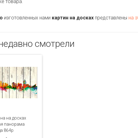
ке товара.
о
изготовленных нами
картин на досках
представлены
на э
недавно смотрели
на на досках
ая панорама
а 864p