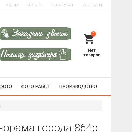
АКЦИИ
ОТЗЫВЫ
ФОТО РАБОТ
КОНТАКТЫ
0
 ФОТО
ФОТО РАБОТ
ПРОИЗВОДСТВО
p
норама города 864p