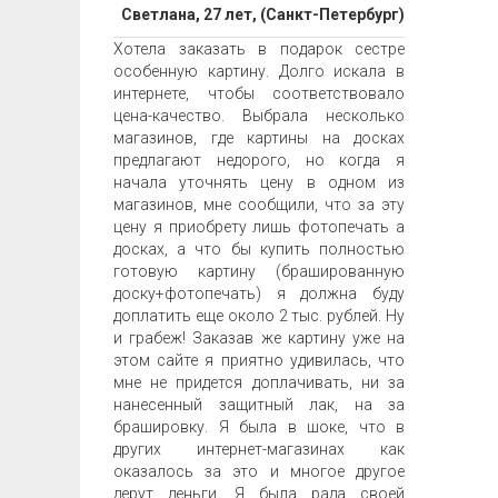
Светлана, 27 лет, (Санкт-Петербург)
Хотела заказать в подарок сестре
особенную картину. Долго искала в
интернете, чтобы соответствовало
цена-качество. Выбрала несколько
магазинов, где картины на досках
предлагают недорого, но когда я
начала уточнять цену в одном из
магазинов, мне сообщили, что за эту
цену я приобрету лишь фотопечать а
досках, а что бы купить полностью
готовую картину (брашированную
доску+фотопечать) я должна буду
доплатить еще около 2 тыс. рублей. Ну
и грабеж! Заказав же картину уже на
этом сайте я приятно удивилась, что
мне не придется доплачивать, ни за
нанесенный защитный лак, на за
брашировку. Я была в шоке, что в
других интернет-магазинах как
оказалось за это и многое другое
дерут деньги. Я была рада своей