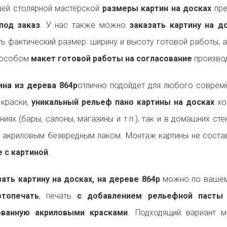
ей столярной мастерской
размеры картин на досках
пре
под заказ
. У нас также можно
заказать картину на 
ь фактический размер: ширину и высоту готовой работы, 
пособом
макет готовой работы на согласование
производ
на из дерева 864p
отлично подойдет для любого совре
 краски,
уникальный рельеф пано картины на досках
хо
ниях (бары, салоны, магазины и т.п.), так и в домашних ст
 акриловым безвредным лаком. Монтаж картины не состав
 с картиной
.
ть картину на досках, на дереве 864p
можно по вашему
топечать
, печать
с добавлением рельефной пасты
ованную акриловыми красками
. Подходящий вариант 